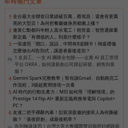
即時熱門文章
全台最大全聯首日業績破百萬，蔡篤昌：還會有更厲
1
害的大型店！為何把餐廳健身房都搬上樓？
連黃仁勳都叫年輕人當水電工！程世嘉：智慧通膨重
2
新定義「有價值的人」到底什麼樣子？
一張遺照「開口」說話，中間有8道關卡！翊嘉禮儀
3
怎麼做出AI告別式，讓逝者最後道別？
1 名員工、一支 AI 團隊全包辦——企業 AI 員工管理
PR
平台 ORRA，如何讓新創公司撐起研發、銷售到客
服？
Gemini Spark完整教學｜幫你讀Gmail、自動跑完工
4
作流程，3個超實用情境一次看
AI 時代的行動生產力：MSI 如何用「理解情境」的
5
Prestige 14 Flip AI+ 重新定義商務筆電與 Copilot+
PC？
友達二把手裸辭內幕！彭双浪親邀的接班人為何撕破
6
臉？「落後群創」成最後稻草？
告別極速迷思！台灣大哥大奪國際雙冠揭密好網路新