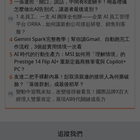
一張遺照「開口」說話，中間有8道關卡！翊嘉禮儀
3
怎麼做出AI告別式，讓逝者最後道別？
1 名員工、一支 AI 團隊全包辦——企業 AI 員工管理
PR
平台 ORRA，如何讓新創公司撐起研發、銷售到客
服？
Gemini Spark完整教學｜幫你讀Gmail、自動跑完工
4
作流程，3個超實用情境一次看
AI 時代的行動生產力：MSI 如何用「理解情境」的
5
Prestige 14 Flip AI+ 重新定義商務筆電與 Copilot+
PC？
友達二把手裸辭內幕！彭双浪親邀的接班人為何撕破
6
臉？「落後群創」成最後稻草？
變動中迎戰未知，改變值得被看見！國際品牌X百大
PR
經理人雙重肯定，展現AI時代關鍵成長力
追蹤我們