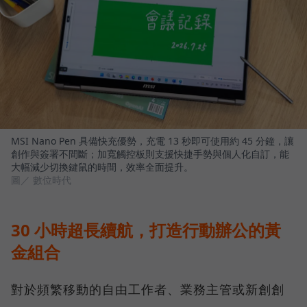
MSI Nano Pen 具備快充優勢，充電 13 秒即可使用約 45 分鐘，讓
創作與簽署不間斷；加寬觸控板則支援快捷手勢與個人化自訂，能
大幅減少切換鍵鼠的時間，效率全面提升。
圖／ 數位時代
30 小時超長續航，打造行動辦公的黃
金組合
對於頻繁移動的自由工作者、業務主管或新創創