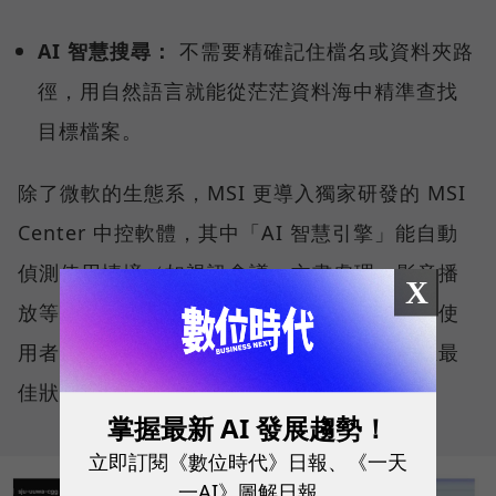
AI 智慧搜尋：
不需要精確記住檔名或資料夾路
徑，用自然語言就能從茫茫資料海中精準查找
目標檔案。
除了微軟的生態系，MSI 更導入獨家研發的 MSI
Center 中控軟體，其中「AI 智慧引擎」能自動
偵測使用情境（如視訊會議、文書處理、影音播
X
放等），主動調節各項硬體設定與效能表現，使
用者無需動手調整參數，系統便能持續維持在最
佳狀態。
掌握最新 AI 發展趨勢！
立即訂閱《數位時代》日報、《一天
一AI》圖解日報