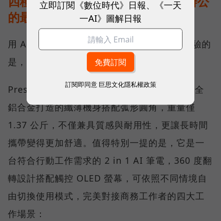
四種模式自由切換，完美補足行動辦公
立即訂閱《數位時代》日報、《一天
的最後一哩路
一AI》圖解日報
用 AI 提升效率只是第一步，真正影響使用體驗的
是，筆電與人互動的每一個細節。
訂閱即同意
巨思文化隱私權政策
Prestige 14 Flip AI+ 採用全新的精工設計，全
鋁合金打造的纖薄機身搭配弧形圓角，重量僅
1.37 公斤，不僅兼具質感與耐用性，更讓長時間
攜帶變得更加舒適。值得特別一提的是，它是一
台符合行動工作需求的 2 in 1 AI 筆電，360 度翻
轉設計搭配觸控 OLED 螢幕，可依照不同情境自
由切換使用模式，完美對接商務工作者的四大工
作場景：