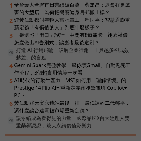
全台最大全聯首日業績破百萬，蔡篤昌：還會有更厲
1
害的大型店！為何把餐廳健身房都搬上樓？
連黃仁勳都叫年輕人當水電工！程世嘉：智慧通膨重
2
新定義「有價值的人」到底什麼樣子？
一張遺照「開口」說話，中間有8道關卡！翊嘉禮儀
3
怎麼做出AI告別式，讓逝者最後道別？
打造 AI 行銷飛輪！破解企業行銷「工具越多卻成效
PR
越差」的盲點
Gemini Spark完整教學｜幫你讀Gmail、自動跑完工
4
作流程，3個超實用情境一次看
AI 時代的行動生產力：MSI 如何用「理解情境」的
5
Prestige 14 Flip AI+ 重新定義商務筆電與 Copilot+
PC？
黃仁勳兆元宴永遠站最後一排！最低調的二代鄭平，
6
憑什麼讓台達電被市場重新定價？
讓永續成為看得見的力量！國際品牌X百大經理人雙
PR
重榮譽認證，放大永續價值影響力