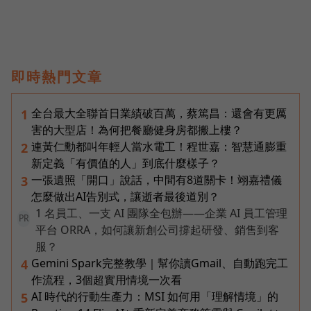
即時熱門文章
全台最大全聯首日業績破百萬，蔡篤昌：還會有更厲
1
害的大型店！為何把餐廳健身房都搬上樓？
連黃仁勳都叫年輕人當水電工！程世嘉：智慧通膨重
2
新定義「有價值的人」到底什麼樣子？
一張遺照「開口」說話，中間有8道關卡！翊嘉禮儀
3
怎麼做出AI告別式，讓逝者最後道別？
1 名員工、一支 AI 團隊全包辦——企業 AI 員工管理
PR
平台 ORRA，如何讓新創公司撐起研發、銷售到客
服？
Gemini Spark完整教學｜幫你讀Gmail、自動跑完工
4
作流程，3個超實用情境一次看
AI 時代的行動生產力：MSI 如何用「理解情境」的
5