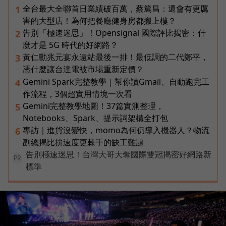
全台最大全聯首日業績破百萬，蔡篤昌：還會有更厲
1
害的大型店！為何把餐廳健身房都搬上樓？
告別「極速迷思」！Opensignal 國際評比揭密：什
2
麼才是 5G 時代的好網路？
黃仁勳兆元宴永遠站最後一排！最低調的二代鄭平，
3
憑什麼讓台達電被市場重新定價？
Gemini Spark完整教學｜幫你讀Gmail、自動跑完工
4
作流程，3個超實用情境一次看
Gemini完整教學地圖！37篇實測整理，
5
Notebooks、Spark、提示詞架構全打包
專訪｜進貨沒變快，momo為何仍導入機器人？物流
6
副總揭比拚速度更棘手的缺工難題
告別極速迷思！台灣大哥大奪國際雙冠揭密好網路新
PR
標準