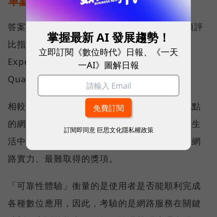
單點測速
答案，就藏在 Opensignal 最具代表性的兩項評
掌握最新 AI 發展趨勢！
比指標──可靠性體驗（Reliability
立即訂閱《數位時代》日報、《一天
Experience）與品質一致性（Consistent
一AI》圖解日報
Quality）。
相較於傳統下載速度只反映單一時間、單一地點
的網路表現，這兩項指標更重視使用者在真實生
訂閱即同意
巨思文化隱私權政策
活中的整體體驗，因此也是最能反映電信業者網
路實力、最難取得的獎項。
「可靠性體驗」衡量的是使用者是否能順利完成
各種數位應用，因此，考驗的是網路服務在關鍵