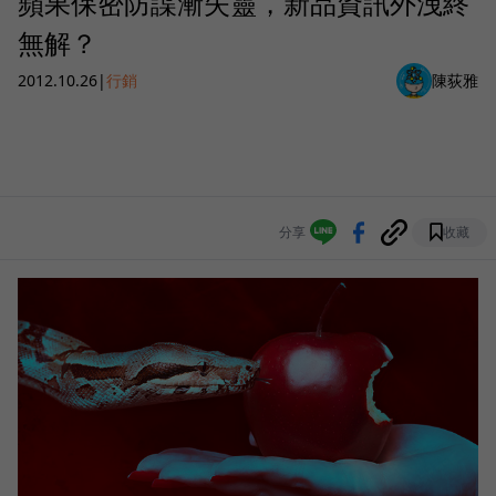
蘋果保密防諜漸失靈，新品資訊外洩終
無解？
2012.10.26
|
行銷
陳荻雅
分享
收藏