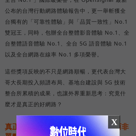
公布的台灣行動網路體驗報告中，更一舉斬獲全
台獨有的「可靠性體驗」與「品質一致性」No.1
雙冠王，同時，包辦全台整體影音體驗 No.1、全
台整體語音體驗 No.1、全台 5G 語音體驗 No.1
以及全台網路在線率 No.1 多項榮譽。
這些獎項反映的不只是網路順暢，更代表台灣大
哥大長期投入頻譜布局、基地台建設與 5G 技術
整合所累積的成果，也讓外界重新思考：究竟什
麼才是真正的好網路？
X
真正的好網路，比的是長期穩定、而非