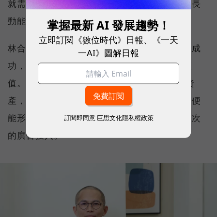
就需要下一個階段接力，才能持續創造新的成長
動能。
掌握最新 AI 發展趨勢！
立即訂閱《數位時代》日報、《一天
林合政表示，真正重要的，不是哪一個環節最成
一AI》圖解日報
功，而是每一個環節都能為下一個階段創造價
值。 當品牌聲量帶動流量、流量沉澱為會員資
產，再透過會員口碑與數據反哺品牌影響力，便
能形成持續運轉的品牌飛輪，而不是依賴一次次
訂閱即同意
巨思文化隱私權政策
的廣告投入。