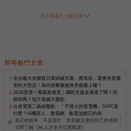
往下滑看下一篇文章
即時熱門文章
全台最大全聯首日業績破百萬，蔡篤昌：還會有更厲
1
害的大型店！為何把餐廳健身房都搬上樓？
2026普發一萬最新進度｜國民支援金通過了嗎？我
2
能領嗎？地方發錢大盤點
台達電第二曲線盤點：「不發火的發電機」SOFC是
3
什麼？AI機器人、微電網、氫電池都它的局
真正的效率，不是更忙，而是建立更好的工作流程！
PR
立即了解《AI 人才全方位實戰課》