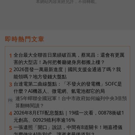
本網站內容未經允許，不得轉載。
即時熱門文章
全台最大全聯首日業績破百萬，蔡篤昌：還會有更厲
1
害的大型店！為何把餐廳健身房都搬上樓？
2026普發一萬最新進度｜國民支援金通過了嗎？我
2
能領嗎？地方發錢大盤點
台達電第二曲線盤點：「不發火的發電機」SOFC是
3
什麼？AI機器人、微電網、氫電池都它的局
連5年蟬聯全國冠軍！台中市政府如何編列中央3倍預
PR
算翻轉閱讀？
2026年8月ETF配息盤點｜19檔一次看，00878衝破1
4
元創高、00929殖利率逾16%
一張遺照「開口」說話，中間有8道關卡！翊嘉禮儀
5
怎麼做出AI告別式，讓逝者最後道別？