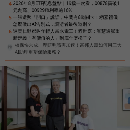
2026年8月ETF配息盤點｜19檔一次看，00878衝破1
4
元創高、00929殖利率逾16%
一張遺照「開口」說話，中間有8道關卡！翊嘉禮儀
5
怎麼做出AI告別式，讓逝者最後道別？
連黃仁勳都叫年輕人當水電工！程世嘉：智慧通膨重
6
新定義「有價值的人」到底什麼樣子？
核保快六成、理賠判讀再加速！富邦人壽如何用三大
PR
AI助理重塑保險服務？