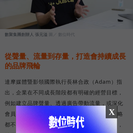
數聚集團創辦人 張元溢
圖／ 數位時代
從聲量、流量到存量，打造會持續成長
的品牌飛輪
達摩媒體暨影領國際執行長林合政（Adam）指
出，企業在不同成長階段都有明確的經營目標，
例如建立品牌聲量、透過廣告帶動流量，或深化
X
會員經營、提升顧客價值。然而，任何一項策略
都不可能無限放大成效，當成長逐漸趨於飽和，