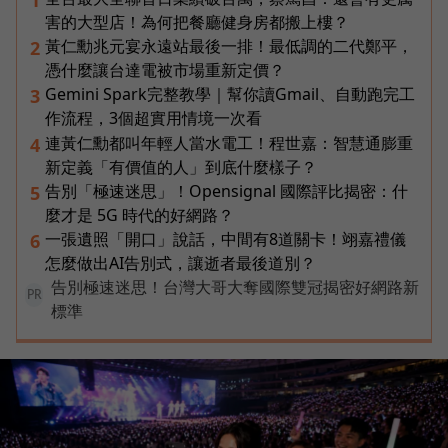
害的大型店！為何把餐廳健身房都搬上樓？
黃仁勳兆元宴永遠站最後一排！最低調的二代鄭平，
2
憑什麼讓台達電被市場重新定價？
Gemini Spark完整教學｜幫你讀Gmail、自動跑完工
3
作流程，3個超實用情境一次看
連黃仁勳都叫年輕人當水電工！程世嘉：智慧通膨重
4
新定義「有價值的人」到底什麼樣子？
告別「極速迷思」！Opensignal 國際評比揭密：什
5
麼才是 5G 時代的好網路？
一張遺照「開口」說話，中間有8道關卡！翊嘉禮儀
6
怎麼做出AI告別式，讓逝者最後道別？
告別極速迷思！台灣大哥大奪國際雙冠揭密好網路新
PR
標準