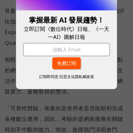
答案，就藏在 Opensignal 最具代表性的兩項評
掌握最新 AI 發展趨勢！
比指標──可靠性體驗（Reliability
立即訂閱《數位時代》日報、《一天
Experience）與品質一致性（Consistent
一AI》圖解日報
Quality）。
相較於傳統下載速度只反映單一時間、單一地點
的網路表現，這兩項指標更重視使用者在真實生
訂閱即同意
巨思文化隱私權政策
活中的整體體驗，因此也是最能反映電信業者網
路實力、最難取得的獎項。
「可靠性體驗」衡量的是使用者是否能順利完成
各種數位應用，因此，考驗的是網路服務在關鍵
時刻不中斷的能力。例如，搶購熱門演唱會門