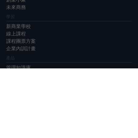
未來商務
學習
新商業學校
線上課程
課程團票方案
企業內訓計畫
產品
管理知識庫
EventGO活動平台
展會
Meet Taipei 創新創業嘉年華
Meet Greater South
Future Commerce 未來商務展
|
|
|
|
|
|
關於我們
廣告合作
徵才
隱私權政策
ESG永續報告書