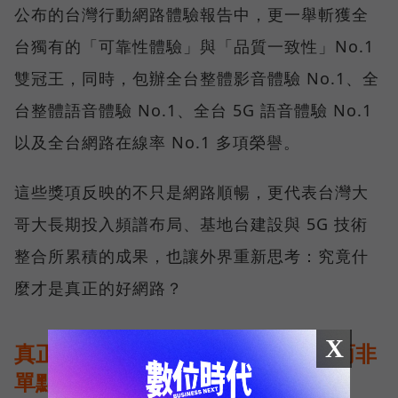
公布的台灣行動網路體驗報告中，更一舉斬獲全
台獨有的「可靠性體驗」與「品質一致性」No.1
雙冠王，同時，包辦全台整體影音體驗 No.1、全
台整體語音體驗 No.1、全台 5G 語音體驗 No.1
以及全台網路在線率 No.1 多項榮譽。
這些獎項反映的不只是網路順暢，更代表台灣大
哥大長期投入頻譜布局、基地台建設與 5G 技術
整合所累積的成果，也讓外界重新思考：究竟什
麼才是真正的好網路？
X
真正的好網路，比的是長期穩定、而非
單點測速