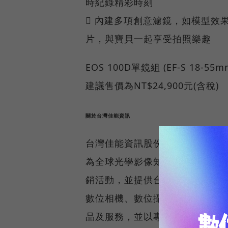
時紀錄精彩時刻
 內建多項創意濾鏡，如模型效
片，與寶貝一起享受拍照樂趣
EOS 100D單鏡組 (EF-S 18-55mm 
建議售價為NT$24,900元(含稅)
關於台灣佳能資訊
台灣佳能資訊股份有限公司(Canon Mar
為全球光學影像知名品牌Cano
銷活動，並提供台灣消費者、經
數位相機、數位攝影機、噴墨印
品及服務，並以專業的技術，致