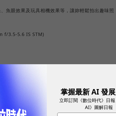
果、魚眼效果及玩具相機效果等，讓妳輕鬆拍出趣味照
f/3.5-5.6 IS STM)
keting (Taiwan) Co., Ltd)成立於2001年4月
n集團在台灣的分公司，在台灣負責產品的市場推廣、行
掌握最新 AI 發
銷、代理體系完善的原廠服務。目前台灣旗下產品包括
立即訂閱《數位時代》日報
表機、商用多功能複合機…等，提供客戶品質優良的產
AI》圖解日報
力於提供完整辦公室系統應用及解決方案，協助客戶提