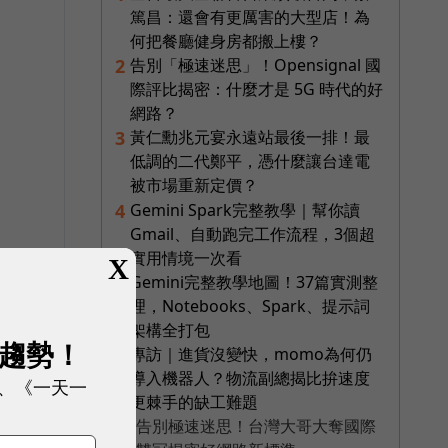
篤昌：還會有更厲害的大型店！為
何把餐廳健身房都搬上樓？
告別「極速迷思」！Opensignal 國
2
際評比揭密：什麼才是 5G 時代的好
網路？
黃仁勳兆元宴永遠站最後一排！最
3
低調的二代鄭平，憑什麼讓台達電
被市場重新定價？
Gemini Spark完整教學｜幫你讀
4
Gmail、自動跑完工作流程，3個超
實用情境一次看
X
，
Gemini完整教學地圖！37篇實測整
5
理，Notebooks、Spark、提示詞
架構全打包
展趨勢！
專訪｜進貨沒變快，momo為何仍
6
導入機器人？物流副總揭比拚速度
、《一天一
更棘手的缺工難題
告別極速迷思！台灣大哥大奪國際
PR