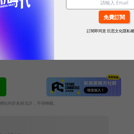
”- living and working together for the
旨，「謀求全人類不分種族、宗教及文化，共享幸福美滿生
力。不僅對客戶、地區社會、國家、地球以及大自然皆
訂閱即同意
巨思文化隱私
和實現人類幸福為目標。」秉持此信念與企業精神，
在台灣成為優良企業。
網站內容未經允許，不得轉載。