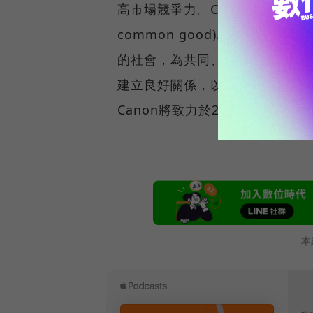
高市場競爭力。Canon以"共生"(“kyosei
common good)為企業宗
的社會，為共同、利益、生活努
建立良好關係，以促進世界繁榮
Canon將致力於21新世紀中，
本