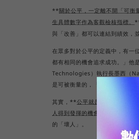
**
關於公平，一定離不開「可衡
生具體數字作為客觀檢核指標。
與「改善」都可以連結到績效，並
在眾多對於公平的定義中，有一位
都有相同的機會追求成功。」他是全
Technologies）執行長墨西（
是可被衡量的，「相同的機會」
其實，**
公平就是這麼簡單，去
人得到發揮的機會。
**然而，
的「壞人」。