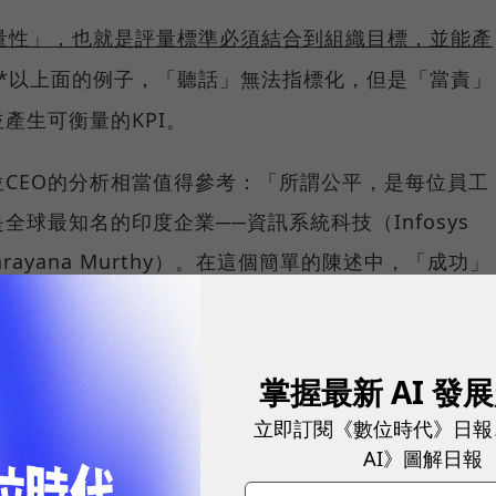
量性」，也就是評量標準必須結合到組織目標，並能產
**以上面的例子，「聽話」無法指標化，但是「當責」
產生可衡量的KPI。
CEO的分析相當值得參考：「所謂公平，是每位員工
球最知名的印度企業──資訊系統科技（Infosys
Narayana Murthy）。在這個簡單的陳述中，「成功」
意味著標準的一致性與通透性。
除阻礙團隊成功的文化與組織氣候，讓有熱情與能力的
掌握最新 AI 發
多數人樂見有能者出頭，卻總是遲疑、不願成為搬開阻礙
立即訂閱《數位時代》日報
AI》圖解日報