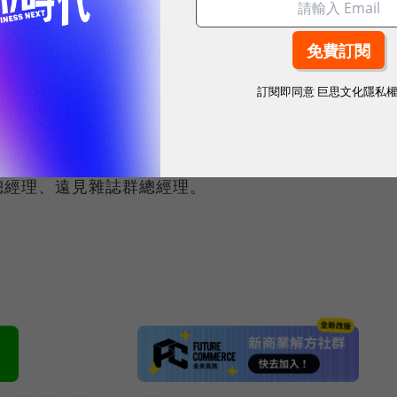
，從來就不是個值得為難的選擇。彼得‧杜拉克曾說：
歡迎的決策（unpopular decisions）』。」
、決策的底線。 ～Wennie
訂閱即同意
巨思文化隱私
編輯長。因為擔任財經記者啟發對組織行為的高度興
總經理、遠見雜誌群總經理。