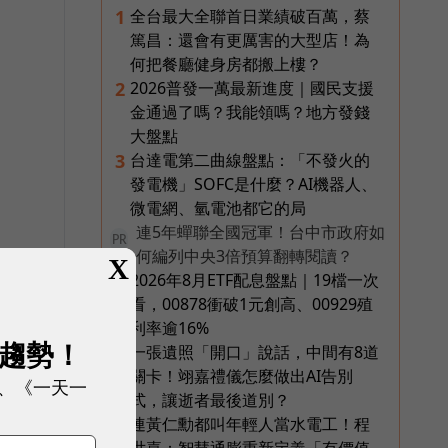
全台最大全聯首日業績破百萬，蔡
1
篤昌：還會有更厲害的大型店！為
何把餐廳健身房都搬上樓？
2026普發一萬最新進度｜國民支援
2
金通過了嗎？我能領嗎？地方發錢
大盤點
台達電第二曲線盤點：「不發火的
3
發電機」SOFC是什麼？AI機器人、
微電網、氫電池都它的局
連5年蟬聯全國冠軍！台中市政府如
PR
何編列中央3倍預算翻轉閱讀？
X
2026年8月ETF配息盤點｜19檔一次
4
看，00878衝破1元創高、00929殖
利率逾16%
展趨勢！
一張遺照「開口」說話，中間有8道
5
關卡！翊嘉禮儀怎麼做出AI告別
、《一天一
式，讓逝者最後道別？
連黃仁勳都叫年輕人當水電工！程
6
世嘉：智慧通膨重新定義「有價值