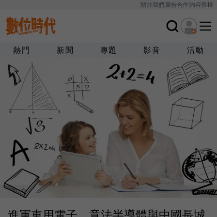
關於我們
廣告合作
內容授權
熱門
新聞
專題
影音
活動
進軍車用電子，意法半導體與中國長城