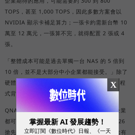
企業期待的應用，可能需要約 300 到 800
TOPS，甚至 1,000 TOPS，因此多數方案會以
NVIDIA 顯示卡補足算力；一張卡約需新台幣 10
萬至 12 萬元，一張算不完，就得配置 2 張或 4
張。
「整體成本可能是過去單獨一台 NAS 的 5 倍到
10 倍，並不是大部分中小企業都能接受。」除了
硬體，使用者還需要 AI 應用的 Know-how、程
X
式背景與開發資源，這些都是落地成本。
QNAP 則是透過算力分級讓各規模與需求的企業
掌握最新 AI 發展趨勢！
都可以有適合的解決方案。在 Computex 2026
立即訂閱《數位時代》日報、《一天
搶先亮相的 QNAP AI NAS 中，一類是採用含有