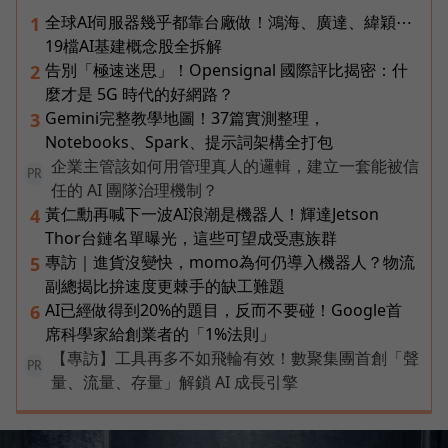
全球AI伺服器幾乎都靠台廠做！鴻海、廣達、緯穎⋯
1
19檔AI基建概念股全拆解
告別「極速迷思」！Opensignal 國際評比揭密：什
2
麼才是 5G 時代的好網路？
Gemini完整教學地圖！37篇實測整理，
3
Notebooks、Spark、提示詞架構全打包
企業主管該如何用管理真人的邏輯，建立一套能被信
PR
任的 AI 團隊治理機制？
黃仁勳再喊下一波AI浪潮是機器人！輝達Jetson
4
Thor台鏈名單曝光，這些可望成受惠族群
專訪｜進貨沒變快，momo為何仍導入機器人？物流
5
副總揭比拚速度更棘手的缺工難題
AI已經做得到20%的題目，反而不要碰！Google首
6
席科學家給創業者的「1%法則」
【專訪】工具再多不如飛輪有效！數聚集團首創「聲
PR
量、流量、存量」解鎖 AI 成長引擎