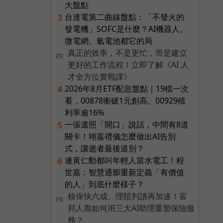
大盤點
台達電第二曲線盤點：「不發火的
3
發電機」SOFC是什麼？AI機器人、
微電網、氫電池都它的局
真正的效率，不是更忙，而是建立
PR
更好的工作流程！立即了解《AI 人
才全方位實戰課》
2026年8月ETF配息盤點｜19檔一次
4
看，00878衝破1元創高、00929殖
利率逾16%
一張遺照「開口」說話，中間有8道
5
關卡！翊嘉禮儀怎麼做出AI告別
式，讓逝者最後道別？
連黃仁勳都叫年輕人當水電工！程
6
世嘉：智慧通膨重新定義「有價值
的人」到底什麼樣子？
核保快六成、理賠判讀再加速！富
PR
邦人壽如何用三大AI助理重塑保險服
務？