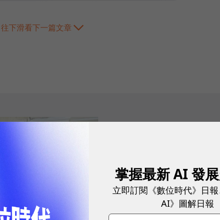
往下滑看下一篇文章
2026.07.28
|
行銷與Martech
數聚集團首創「
輪，打造企業專屬
掌握最新 AI 發
立即訂閱《數位時代》日報
AI》圖解日報