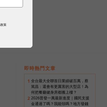
權政策
）
即時熱門文章
全台最大全聯首日業績破百萬，蔡
1
篤昌：還會有更厲害的大型店！為
何把餐廳健身房都搬上樓？
2026普發一萬最新進度｜國民支援
2
金通過了嗎？我能領嗎？地方發錢