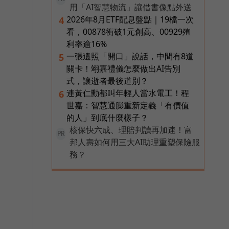
用「AI智慧物流」讓借書像點外送
2026年8月ETF配息盤點｜19檔一次
4
看，00878衝破1元創高、00929殖
利率逾16%
一張遺照「開口」說話，中間有8道
5
關卡！翊嘉禮儀怎麼做出AI告別
式，讓逝者最後道別？
連黃仁勳都叫年輕人當水電工！程
6
世嘉：智慧通膨重新定義「有價值
的人」到底什麼樣子？
核保快六成、理賠判讀再加速！富
PR
邦人壽如何用三大AI助理重塑保險服
務？