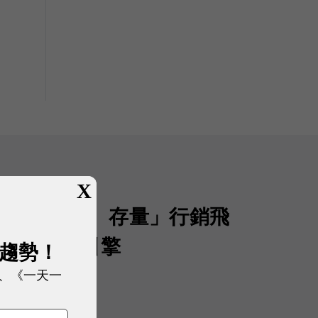
X
聲量、流量、存量」行銷飛
 AI 成長引擎
展趨勢！
、《一天一