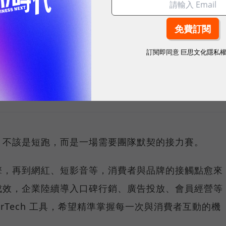
訂閱即同意
巨思文化隱私
sponsored by
數聚國際（Justar
，不該是短跑，而是一場需要團隊默契的接力賽。
擎，再到網紅、短影音等，消費者與品牌的接觸點愈來
成效，企業陸續導入口碑行銷、廣告投放、會員經營等
rTech 工具，希望精準掌握每一次與消費者互動的機