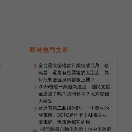
即時熱門文章
大
全台最大全聯首日業績破百萬，蔡
1
篤昌：還會有更厲害的大型店！為
何把餐廳健身房都搬上樓？
2026普發一萬最新進度｜國民支援
2
金通過了嗎？我能領嗎？地方發錢
大盤點
技
台達電第二曲線盤點：「不發火的
3
發電機」SOFC是什麼？AI機器人、
微電網、氫電池都它的局
48館圖書自動化調撥！台中市政府
PR