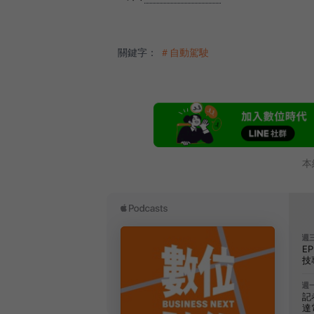
關鍵字：
＃自動駕駛
本