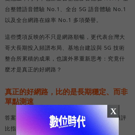
台整體語音體驗 No.1、全台 5G 語音體驗 No.1
以及全台網路在線率 No.1 多項榮譽。
這些獎項反映的不只是網路順暢，更代表台灣大
哥大長期投入頻譜布局、基地台建設與 5G 技術
整合所累積的成果，也讓外界重新思考：究竟什
麼才是真正的好網路？
真正的好網路，比的是長期穩定、而非
單點測速
X
答案，就藏在 Opensignal 最具代表性的兩項評
比指標──可靠性體驗（Reliability