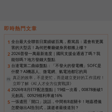
即時熱門文章
全台最大全聯首日業績破百萬，蔡篤昌：還會有更厲
1
害的大型店！為何把餐廳健身房都搬上樓？
2026普發一萬最新進度｜國民支援金通過了嗎？我
2
能領嗎？地方發錢大盤點
台達電第二曲線盤點：「不發火的發電機」SOFC是
3
什麼？AI機器人、微電網、氫電池都它的局
真正的效率，不是更忙，而是建立更好的工作流程！
PR
立即了解《AI 人才全方位實戰課》
2026年8月ETF配息盤點｜19檔一次看，00878衝破1
4
元創高、00929殖利率逾16%
一張遺照「開口」說話，中間有8道關卡！翊嘉禮儀
5
怎麼做出AI告別式，讓逝者最後道別？