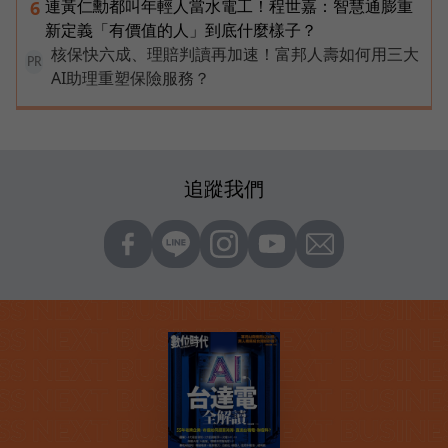
連黃仁勳都叫年輕人當水電工！程世嘉：智慧通膨重
6
新定義「有價值的人」到底什麼樣子？
核保快六成、理賠判讀再加速！富邦人壽如何用三大
PR
AI助理重塑保險服務？
追蹤我們