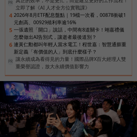
真正的效率，不是更忙，而是建立更好的工作流程！
PR
立即了解《AI 人才全方位實戰課》
2026年8月ETF配息盤點｜19檔一次看，00878衝破1
4
元創高、00929殖利率逾16%
一張遺照「開口」說話，中間有8道關卡！翊嘉禮儀
5
怎麼做出AI告別式，讓逝者最後道別？
連黃仁勳都叫年輕人當水電工！程世嘉：智慧通膨重
6
新定義「有價值的人」到底什麼樣子？
讓永續成為看得見的力量！國際品牌X百大經理人雙
PR
重榮譽認證，放大永續價值影響力