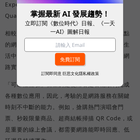
Experience）與品質一致性（Consistent
掌握最新 AI 發展趨勢！
Quality）。
立即訂閱《數位時代》日報、《一天
一AI》圖解日報
相較於傳統下載速度只反映單一時間、單一地點
的網路表現，這兩項指標更重視使用者在真實生
活中的整體體驗，因此也是最能反映電信業者網
路實力、最難取得的獎項。
訂閱即同意
巨思文化隱私權政策
「可靠性體驗」衡量的是使用者是否能順利完成
各種數位應用，因此，考驗的是網路服務在關鍵
時刻不中斷的能力。例如，搶購熱門演唱會門
票、秒殺限量商品、超商結帳掃描 QR Code，或
是重要的線上會議，都需要網路能即時回應、低