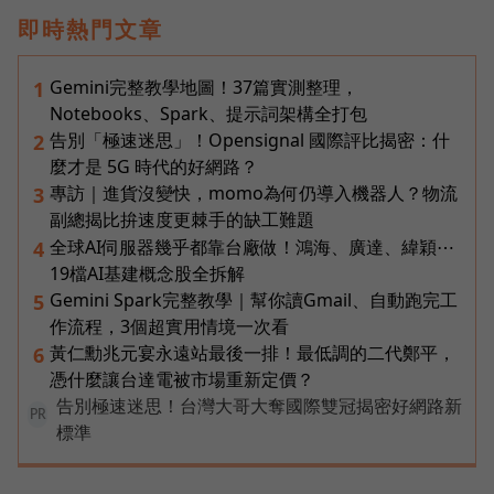
即時熱門文章
Gemini完整教學地圖！37篇實測整理，
1
Notebooks、Spark、提示詞架構全打包
告別「極速迷思」！Opensignal 國際評比揭密：什
2
麼才是 5G 時代的好網路？
專訪｜進貨沒變快，momo為何仍導入機器人？物流
3
副總揭比拚速度更棘手的缺工難題
全球AI伺服器幾乎都靠台廠做！鴻海、廣達、緯穎⋯
4
19檔AI基建概念股全拆解
Gemini Spark完整教學｜幫你讀Gmail、自動跑完工
5
作流程，3個超實用情境一次看
黃仁勳兆元宴永遠站最後一排！最低調的二代鄭平，
6
憑什麼讓台達電被市場重新定價？
告別極速迷思！台灣大哥大奪國際雙冠揭密好網路新
PR
標準