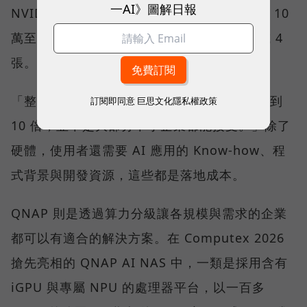
一AI》圖解日報
NVIDIA 顯示卡補足算力；一張卡約需新台幣 10
萬至 12 萬元，一張算不完，就得配置 2 張或 4
張。
「整體成本可能是過去單獨一台 NAS 的 5 倍到
訂閱即同意
巨思文化隱私權政策
10 倍，並不是大部分中小企業都能接受。」除了
硬體，使用者還需要 AI 應用的 Know-how、程
式背景與開發資源，這些都是落地成本。
QNAP 則是透過算力分級讓各規模與需求的企業
都可以有適合的解決方案。在 Computex 2026
搶先亮相的 QNAP AI NAS 中，一類是採用含有
iGPU 與專屬 NPU 的處理器平台，以一百多