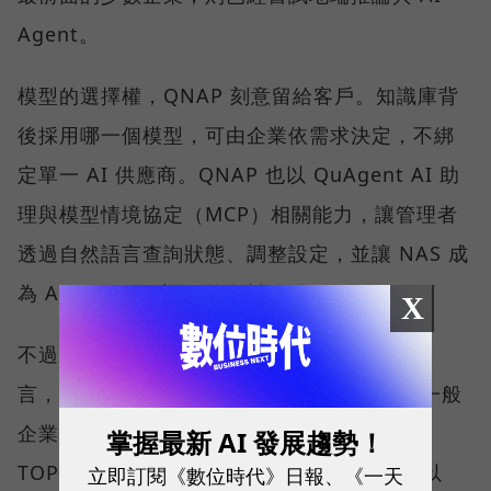
Agent。
模型的選擇權，QNAP 刻意留給客戶。知識庫背
後採用哪一個模型，可由企業依需求決定，不綁
定單一 AI 供應商。QNAP 也以 QuAgent AI 助
理與模型情境協定（MCP）相關能力，讓管理者
透過自然語言查詢狀態、調整設定，並讓 NAS 成
為 AI Agent 可調用的資料節點。
X
不過，劉文義沒有把這條路說得太容易。他坦
言，目前 NAS 硬體的 AI 運算能力仍有限。一般
企業期待的應用，可能需要約 300 到 800
掌握最新 AI 發展趨勢！
TOPS，甚至 1,000 TOPS，因此多數方案會以
立即訂閱《數位時代》日報、《一天