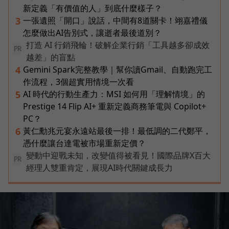
新定義「有價值的人」到底什麼樣子？
一張遺照「開口」說話，中間有8道關卡！翊嘉禮儀
3
怎麼做出AI告別式，讓逝者最後道別？
打造 AI 行銷飛輪！破解企業行銷「工具越多卻成效
PR
越差」的盲點
Gemini Spark完整教學｜幫你讀Gmail、自動跑完工
4
作流程，3個超實用情境一次看
AI 時代的行動生產力：MSI 如何用「理解情境」的
5
Prestige 14 Flip AI+ 重新定義商務筆電與 Copilot+
PC？
黃仁勳兆元宴永遠站最後一排！最低調的二代鄭平，
6
憑什麼讓台達電被市場重新定價？
變動中迎戰未知，改變值得被看見！國際品牌X百大
PR
經理人雙重肯定，展現AI時代關鍵成長力