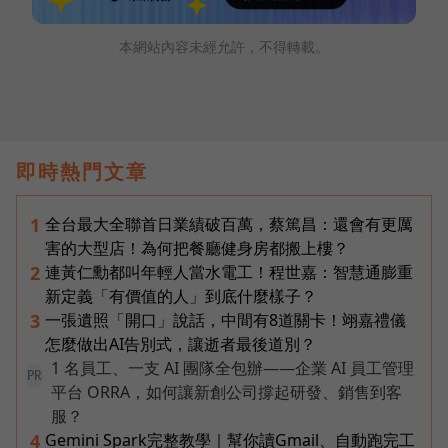
本網站內容未經允許，不得轉載。
即時熱門文章
全台最大全聯首日業績破百萬，蔡篤昌：還會有更厲
1
害的大型店！為何把餐廳健身房都搬上樓？
連黃仁勳都叫年輕人當水電工！程世嘉：智慧通膨重
2
新定義「有價值的人」到底什麼樣子？
一張遺照「開口」說話，中間有8道關卡！翊嘉禮儀
3
怎麼做出AI告別式，讓逝者最後道別？
1 名員工、一支 AI 團隊全包辦——企業 AI 員工管理
PR
平台 ORRA，如何讓新創公司撐起研發、銷售到客
服？
Gemini Spark完整教學｜幫你讀Gmail、自動跑完工
4