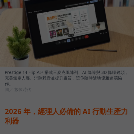
Prestige 14 Flip AI+ 搭載三麥克風陣列、AI 降噪與 3D 降噪鏡頭，
完美鎖定人聲、消除雜音並提升畫質，讓你隨時隨地優雅遠端協
作。
圖／ 數位時代
2026 年，經理人必備的 AI 行動生產力
利器