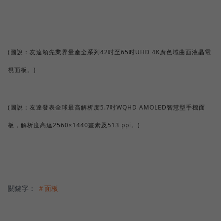
(圖說：友達領先業界量產全系列42吋至65吋UHD 4K廣色域曲面液晶電
視面板。)
(圖說：友達發表全球最高解析度5.7吋WQHD AMOLED智慧型手機面
板，解析度高達2560×1440畫素及513 ppi。)
關鍵字：
＃面板