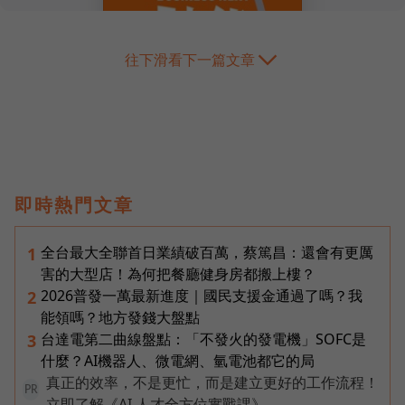
往下滑看下一篇文章
即時熱門文章
全台最大全聯首日業績破百萬，蔡篤昌：還會有更厲
1
害的大型店！為何把餐廳健身房都搬上樓？
2026普發一萬最新進度｜國民支援金通過了嗎？我
2
能領嗎？地方發錢大盤點
台達電第二曲線盤點：「不發火的發電機」SOFC是
3
什麼？AI機器人、微電網、氫電池都它的局
真正的效率，不是更忙，而是建立更好的工作流程！
PR
立即了解《AI 人才全方位實戰課》