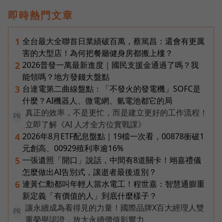
即時熱門文章
全台最大全聯首日業績破百萬，蔡篤昌：還會有更厲
1
害的大型店！為何把餐廳健身房都搬上樓？
2026普發一萬最新進度｜國民支援金通過了嗎？我
2
能領嗎？地方發錢大盤點
台達電第二曲線盤點：「不發火的發電機」SOFC是
3
什麼？AI機器人、微電網、氫電池都它的局
真正的效率，不是更忙，而是建立更好的工作流程！
PR
立即了解《AI 人才全方位實戰課》
2026年8月ETF配息盤點｜19檔一次看，00878衝破1
4
元創高、00929殖利率逾16%
一張遺照「開口」說話，中間有8道關卡！翊嘉禮儀
5
怎麼做出AI告別式，讓逝者最後道別？
連黃仁勳都叫年輕人當水電工！程世嘉：智慧通膨重
6
新定義「有價值的人」到底什麼樣子？
讓永續成為看得見的力量！國際品牌X百大經理人雙
PR
重榮譽認證，放大永續價值影響力