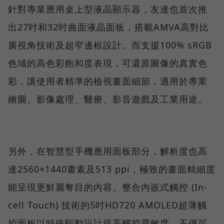
針對專業應用桌上型液晶顯示器，友達也首次推
出27吋和32吋曲面液晶面板，搭載AMVA高對比
廣視角技術及超窄邊框設計。而支援100% sRGB
色域的高色彩飽和度表現，可還原圖像的真實色
彩，讓使用者精準的檢視畫面細節，適用於專業
繪圖、影像處理、醫療、影音遊戲及工業用途。
另外，在智慧型手機應用面板部分，解析度也高
達2560×1440畫素及513 ppi，極致的畫面精細度
能呈現更鮮麗奪目的內容。整合內嵌式觸控 (In-
cell Touch) 技術的5吋HD720 AMOLED超薄觸
控面板以特殊驅動設計提高觸控靈敏度，不僅可