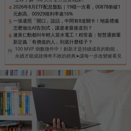
2026年8月ETF配息盤點｜19檔一次看，00878衝破1
4
元創高、00929殖利率逾16%
一張遺照「開口」說話，中間有8道關卡！翊嘉禮儀
5
怎麼做出AI告別式，讓逝者最後道別？
連黃仁勳都叫年輕人當水電工！程世嘉：智慧通膨重
6
新定義「有價值的人」到底什麼樣子？
100 MVP 倒數徵件中！創新才是持續成長的動能，
PR
永續才能成就傳奇不敗的經典➤讓每一步改變被看見