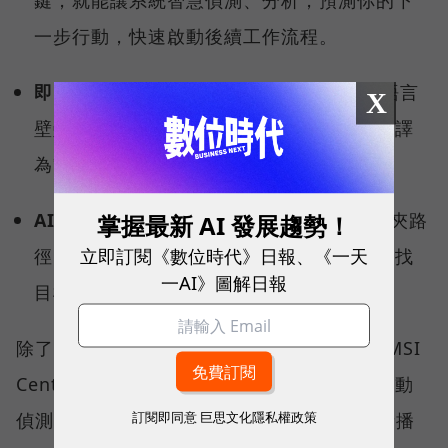
鍵，就能讓系統智慧偵測、分析，預測你的下
一步行動，快速啟動後續工作流程。
即時字幕翻譯（Live Captions）：
打破語言
X
壁壘，跨國視訊會議時，即時將多國語言翻譯
為繁體中文。
AI 智慧搜尋：
不需要精確記住檔名或資料夾路
掌握最新 AI 發展趨勢！
立即訂閱《數位時代》日報、《一天
徑，用自然語言就能從茫茫資料海中精準查找
一AI》圖解日報
目標檔案。
除了微軟的生態系，MSI 更導入獨家研發的 MSI
Center 中控軟體，其中「AI 智慧引擎」能自動
訂閱即同意
巨思文化隱私權政策
偵測使用情境（如視訊會議、文書處理、影音播