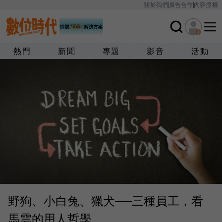
關於我們
廣告合作
內容授權
熱門
新聞
專題
影音
活動
野狗、小白兔、獵犬──三種員工，看
馬雲的用人哲學