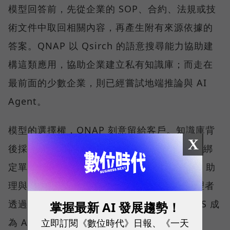
模型回答前，先從企業的 SOP、合約、法規或技
術文件中取回相關內容，再產生附有來源依據的
答案。QNAP 以 Qsirch 的語意搜尋能力協助建
構這類應用，協助企業建立私有知識庫；而走在
最前面的少數企業，則已經嘗試地端推論與 AI
Agent。
模型的選擇權，QNAP 刻意留給客戶。知識庫背
X
後採用哪一個模型，可由企業依需求決定，不綁
定單一 AI 供應商。QNAP 也以 QuAgent AI 助
理與模型情境協定（MCP）相關能力，讓管理者
透過自然語言查詢狀態、調整設定，並讓 NAS 成
掌握最新 AI 發展趨勢！
立即訂閱《數位時代》日報、《一天
為 AI Agent 可調用的資料節點。