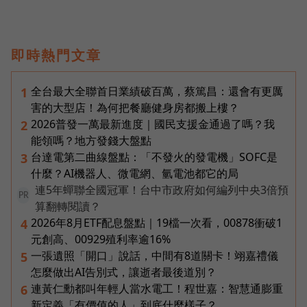
即時熱門文章
全台最大全聯首日業績破百萬，蔡篤昌：還會有更厲
1
害的大型店！為何把餐廳健身房都搬上樓？
2026普發一萬最新進度｜國民支援金通過了嗎？我
2
能領嗎？地方發錢大盤點
台達電第二曲線盤點：「不發火的發電機」SOFC是
3
什麼？AI機器人、微電網、氫電池都它的局
連5年蟬聯全國冠軍！台中市政府如何編列中央3倍預
PR
算翻轉閱讀？
2026年8月ETF配息盤點｜19檔一次看，00878衝破1
4
元創高、00929殖利率逾16%
一張遺照「開口」說話，中間有8道關卡！翊嘉禮儀
5
怎麼做出AI告別式，讓逝者最後道別？
連黃仁勳都叫年輕人當水電工！程世嘉：智慧通膨重
6
新定義「有價值的人」到底什麼樣子？