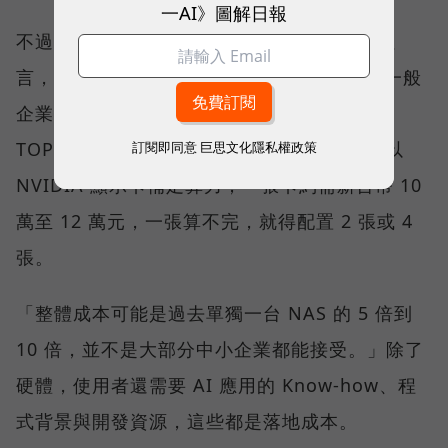
一AI》圖解日報
不過，劉文義沒有把這條路說得太容易。他坦
言，目前 NAS 硬體的 AI 運算能力仍有限。一般
企業期待的應用，可能需要約 300 到 800
TOPS，甚至 1,000 TOPS，因此多數方案會以
訂閱即同意
巨思文化隱私權政策
NVIDIA 顯示卡補足算力；一張卡約需新台幣 10
萬至 12 萬元，一張算不完，就得配置 2 張或 4
張。
「整體成本可能是過去單獨一台 NAS 的 5 倍到
10 倍，並不是大部分中小企業都能接受。」除了
硬體，使用者還需要 AI 應用的 Know-how、程
式背景與開發資源，這些都是落地成本。