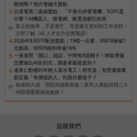
能領嗎？地方發錢大盤點
台達電第二曲線盤點：「不發火的發電機」SOFC是
3
什麼？AI機器人、微電網、氫電池都它的局
真正的效率，不是更忙，而是建立更好的工作流程！
PR
立即了解《AI 人才全方位實戰課》
2026年8月ETF配息盤點｜19檔一次看，00878衝破1
4
元創高、00929殖利率逾16%
一張遺照「開口」說話，中間有8道關卡！翊嘉禮儀
5
怎麼做出AI告別式，讓逝者最後道別？
連黃仁勳都叫年輕人當水電工！程世嘉：智慧通膨重
6
新定義「有價值的人」到底什麼樣子？
核保快六成、理賠判讀再加速！富邦人壽如何用三大
PR
AI助理重塑保險服務？
追蹤我們