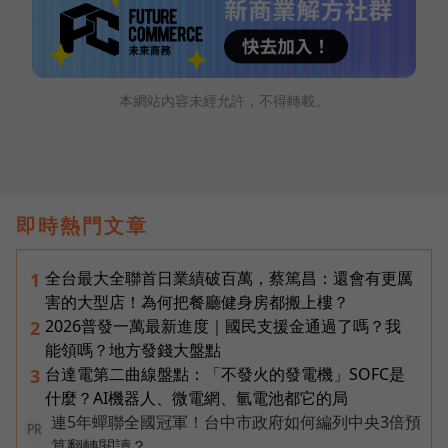
本網站內容未經允許，不得轉載。
即時熱門文章
全台最大全聯首日業績破百萬，蔡篤昌：還會有更厲
1
害的大型店！為何把餐廳健身房都搬上樓？
2026普發一萬最新進度｜國民支援金通過了嗎？我
2
能領嗎？地方發錢大盤點
台達電第二曲線盤點：「不發火的發電機」SOFC是
3
什麼？AI機器人、微電網、氫電池都它的局
連5年蟬聯全國冠軍！台中市政府如何編列中央3倍預
PR
算翻轉閱讀？