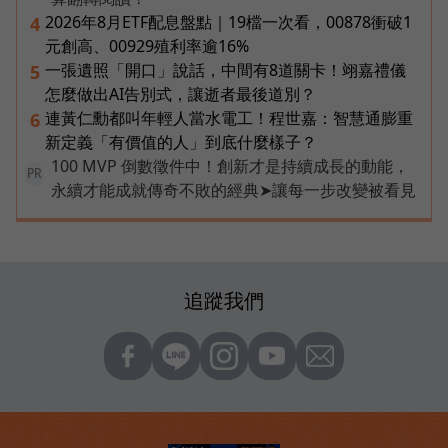
2026年8月ETF配息盤點｜19檔一次看，00878衝破1
4
元創高、00929殖利率逾16%
一張遺照「開口」說話，中間有8道關卡！翊嘉禮儀
5
怎麼做出AI告別式，讓逝者最後道別？
連黃仁勳都叫年輕人當水電工！程世嘉：智慧通膨重
6
新定義「有價值的人」到底什麼樣子？
100 MVP 倒數徵件中！創新才是持續成長的動能，
PR
永續才能成就傳奇不敗的經典➤讓每一步改變被看見
追蹤我們