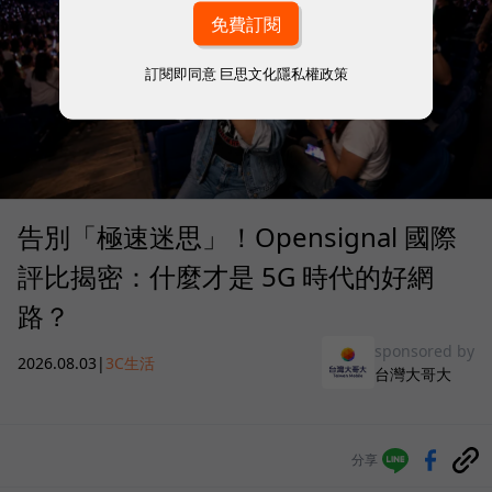
訂閱即同意
巨思文化隱私權政策
告別「極速迷思」！Opensignal 國際
評比揭密：什麼才是 5G 時代的好網
路？
sponsored by
2026.08.03
|
3C生活
台灣大哥大
分享