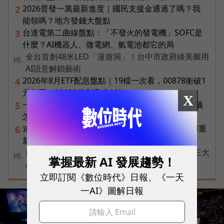
2026普發一萬最新進度｜國民支援金通過了嗎？我
2
能領嗎？地方發錢大盤點
台達電第二曲線盤點：「不發火的發電機」SOFC是
3
什麼？AI機器人、微電網、氫電池都它的局
全台首創48米LED「漫遊洞」！台中市政府綠美圖用
PR
AI語意解鎖藝術
2026年8月ETF配息盤點｜19檔一次看，00878衝破1
4
元創高、00929殖利率逾16%
X
一張遺照「開口」說話，中間有8道關卡！翊嘉禮儀
5
怎麼做出AI告別式，讓逝者最後道別？
連黃仁勳都叫年輕人當水電工！程世嘉：智慧通膨重
6
新定義「有價值的人」到底什麼樣子？
核保快六成、理賠判讀再加速！富邦人壽如何用三大
掌握最新 AI 發展趨勢！
PR
AI助理重塑保險服務？
立即訂閱《數位時代》日報、《一天
一AI》圖解日報