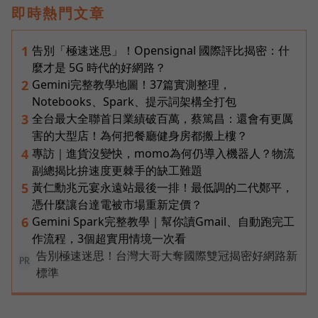
即時熱門文章
告別「極速迷思」！Opensignal 國際評比揭密：什
1
麼才是 5G 時代的好網路？
Gemini完整教學地圖！37篇實測整理，
2
Notebooks、Spark、提示詞架構全打包
全台最大全聯首日業績破百萬，蔡篤昌：還會有更厲
3
害的大型店！為何把餐廳健身房都搬上樓？
專訪｜進貨沒變快，momo為何仍導入機器人？物流
4
副總揭比拚速度更棘手的缺工難題
黃仁勳兆元宴永遠站最後一排！最低調的二代鄭平，
5
憑什麼讓台達電被市場重新定價？
Gemini Spark完整教學｜幫你讀Gmail、自動跑完工
6
作流程，3個超實用情境一次看
告別極速迷思！台灣大哥大奪國際雙冠揭密好網路新
PR
標準