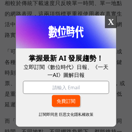
相較於傳統下載速度只反映單一時間、單一地點
的網路表現，這兩項指標更重視使用者在真實生
X
活中的整體體驗，因此也是最能反映電信業者網
路實力、最難取得的獎項。
「可靠性體驗」衡量的是使用者是否能順利完成
掌握最新 AI 發展趨勢！
各種數位應用，因此，考驗的是網路服務在關鍵
立即訂閱《數位時代》日報、《一天
時刻不中斷的能力。例如，搶購熱門演唱會門
一AI》圖解日報
票、秒殺限量商品、超商結帳掃描 QR Code，或
是重要的線上會議，都需要網路能即時回應、低
延遲且持續運作。
訂閱即同意
巨思文化隱私權政策
而「品質一致性」則是衡量電信業者可否在不同
時間、不同地點、不同網路負載下，都能維持一