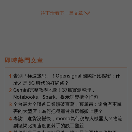
往下滑看下一篇文章
即時熱門文章
告別「極速迷思」！Opensignal 國際評比揭密：什
1
麼才是 5G 時代的好網路？
Gemini完整教學地圖！37篇實測整理，
2
Notebooks、Spark、提示詞架構全打包
全台最大全聯首日業績破百萬，蔡篤昌：還會有更厲
3
害的大型店！為何把餐廳健身房都搬上樓？
專訪｜進貨沒變快，momo為何仍導入機器人？物流
4
副總揭比拚速度更棘手的缺工難題