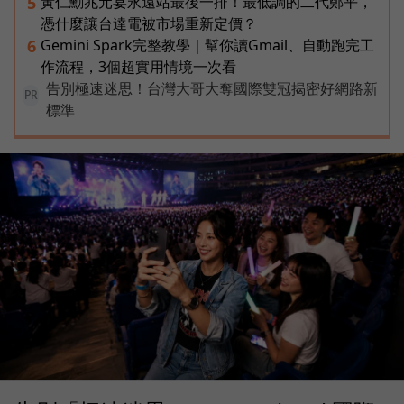
黃仁勳兆元宴永遠站最後一排！最低調的二代鄭平，
5
憑什麼讓台達電被市場重新定價？
Gemini Spark完整教學｜幫你讀Gmail、自動跑完工
6
作流程，3個超實用情境一次看
告別極速迷思！台灣大哥大奪國際雙冠揭密好網路新
PR
標準