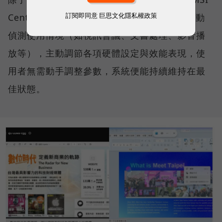
訂閱即同意
巨思文化隱私權政策
Center 中控軟體，其中「AI 智慧引擎」能自動
偵測使用情境（如視訊會議、文書處理、影音播
放等），主動調節各項硬體設定與效能表現，使
用者無需動手調整參數，系統便能持續維持在最
佳狀態。