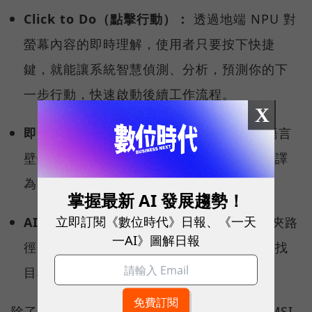
Click to Do（點擊行動）：
透過地端 NPU 對
螢幕內容的即時理解，使用者只要按下快捷
鍵，就能讓系統智慧偵測、分析，預測你的下
一步行動，快速啟動後續工作流程。
X
即時字幕翻譯（Live Captions）：
打破語言
壁壘，跨國視訊會議時，即時將多國語言翻譯
為繁體中文。
掌握最新 AI 發展趨勢！
立即訂閱《數位時代》日報、《一天
AI 智慧搜尋：
不需要精確記住檔名或資料夾路
一AI》圖解日報
徑，用自然語言就能從茫茫資料海中精準查找
目標檔案。
除了微軟的生態系，MSI 更導入獨家研發的 MSI