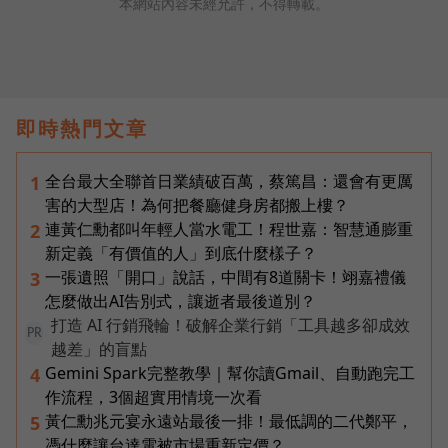
本網站內容未經允許，不得轉載。
即時熱門文章
全台最大全聯首日業績破百萬，蔡篤昌：還會有更厲
1
害的大型店！為何把餐廳健身房都搬上樓？
連黃仁勳都叫年輕人當水電工！程世嘉：智慧通膨重
2
新定義「有價值的人」到底什麼樣子？
一張遺照「開口」說話，中間有8道關卡！翊嘉禮儀
3
怎麼做出AI告別式，讓逝者最後道別？
打造 AI 行銷飛輪！破解企業行銷「工具越多卻成效
PR
越差」的盲點
Gemini Spark完整教學｜幫你讀Gmail、自動跑完工
4
作流程，3個超實用情境一次看
黃仁勳兆元宴永遠站最後一排！最低調的二代鄭平，
5
憑什麼讓台達電被市場重新定價？