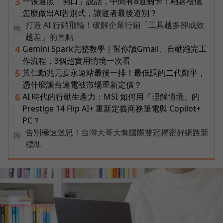
一張遺照「開口」說話，中間有8道關卡！翊嘉禮儀
3
怎麼做出AI告別式，讓逝者最後道別？
打造 AI 行銷飛輪！破解企業行銷「工具越多卻成效
PR
越差」的盲點
Gemini Spark完整教學｜幫你讀Gmail、自動跑完工
4
作流程，3個超實用情境一次看
黃仁勳兆元宴永遠站最後一排！最低調的二代鄭平，
5
憑什麼讓台達電被市場重新定價？
AI 時代的行動生產力：MSI 如何用「理解情境」的
6
Prestige 14 Flip AI+ 重新定義商務筆電與 Copilot+
PC？
告別極速迷思！台灣大哥大奪國際雙冠揭密好網路新
PR
標準