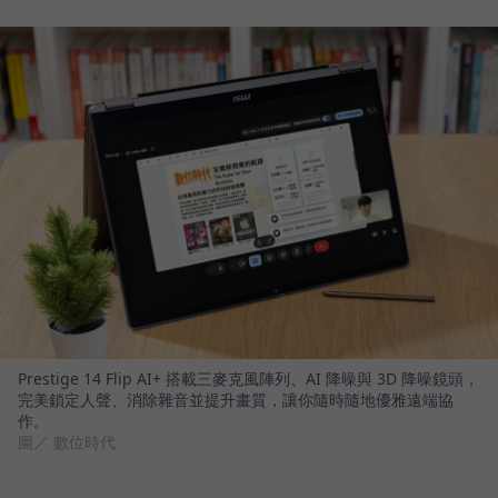
Prestige 14 Flip AI+ 搭載三麥克風陣列、AI 降噪與 3D 降噪鏡頭，
完美鎖定人聲、消除雜音並提升畫質，讓你隨時隨地優雅遠端協
作。
圖／ 數位時代