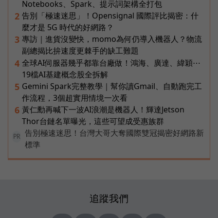
Notebooks、Spark、提示詞架構全打包
告別「極速迷思」！Opensignal 國際評比揭密：什
2
麼才是 5G 時代的好網路？
專訪｜進貨沒變快，momo為何仍導入機器人？物流
3
副總揭比拚速度更棘手的缺工難題
全球AI伺服器幾乎都靠台廠做！鴻海、廣達、緯穎⋯
4
19檔AI基建概念股全拆解
Gemini Spark完整教學｜幫你讀Gmail、自動跑完工
5
作流程，3個超實用情境一次看
黃仁勳再喊下一波AI浪潮是機器人！輝達Jetson
6
Thor台鏈名單曝光，這些可望成受惠族群
告別極速迷思！台灣大哥大奪國際雙冠揭密好網路新
PR
標準
追蹤我們