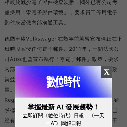
相較於減少電子郵件檢查次數，國外已有公司考
慮採用「零電子郵件環境」，要求員工停用電子
郵件來當做內部溝通工具。
德國車廠Volkswagen在幾年前就曾宣布停止在下
班時段寄發任何電子郵件。2011年，一間法國公
司Atos也曾宣布執行「零電子郵件」政策，要求
內部員工不要再寄發內部電子郵件，雖然最後政
X
策並未完全落實，但確實有效降低60％的郵件
量。德國更有「抗壓條款」（Anti-Stress
Regulation），禁止主管在下班後聯繫員工。雖
掌握最新 AI 發展趨勢！
然德國總理後來並未通過此項法案，但在當地已
立即訂閱《數位時代》日報、《一天
經有越來越多的主管思考避免因為科技發達而干
一AI》圖解日報