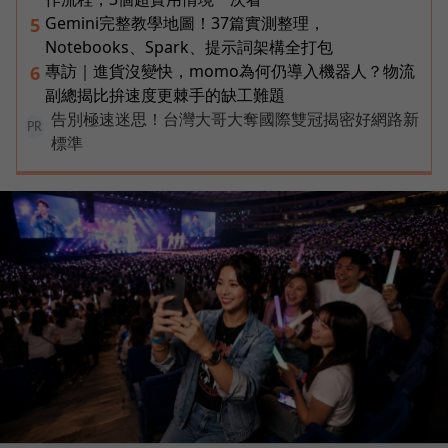
Gemini完整教學地圖！37篇實測整理，
5
Notebooks、Spark、提示詞架構全打包
專訪｜進貨沒變快，momo為何仍導入機器人？物流
6
副總揭比拚速度更棘手的缺工難題
告別極速迷思！台灣大哥大奪國際雙冠揭密好網路新
PR
標準