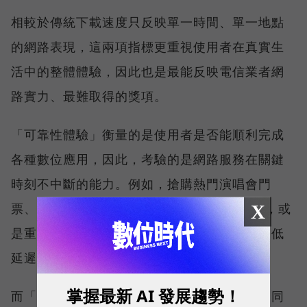
相較於傳統下載速度只反映單一時間、單一地點
的網路表現，這兩項指標更重視使用者在真實生
活中的整體體驗，因此也是最能反映電信業者網
路實力、最難取得的獎項。
「可靠性體驗」衡量的是使用者是否能順利完成
各種數位應用，因此，考驗的是網路服務在關鍵
時刻不中斷的能力。例如，搶購熱門演唱會門
X
票、秒殺限量商品、超商結帳掃描 QR Code，或
是重要的線上會議，都需要網路能即時回應、低
延遲且持續運作。
掌握最新 AI 發展趨勢！
而「品質一致性」則是衡量電信業者可否在不同