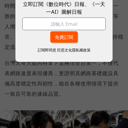
立即訂閱《數位時代》日報、《一天
時間、不同地點、不同網路負載下，都能維持一
一AI》圖解日報
致的網路服務品質。無論是在跨年晚會、球賽等
人潮密集場域，或是在高速移動時觀看串流影
音、傳送 LINE 訊息、分享社群動態，確保維持穩
定流暢，不因環境改變而明顯降速。
訂閱即同意
巨思文化隱私權政策
台灣大哥大能同時拿下這兩項全台第一，不僅代
表網路速度表現優異，更證明其網路基礎建設具
備高度穩定性與韌性，能在各種使用情境下提供
一致且可靠的連線品質。