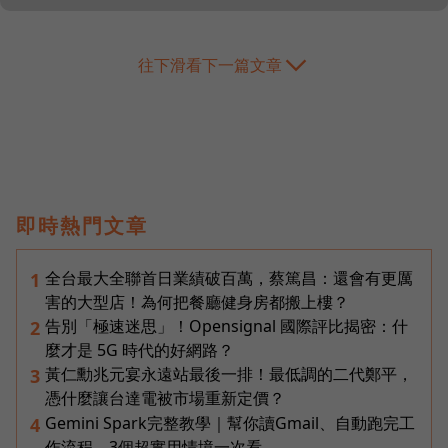
往下滑看下一篇文章
即時熱門文章
全台最大全聯首日業績破百萬，蔡篤昌：還會有更厲
1
害的大型店！為何把餐廳健身房都搬上樓？
告別「極速迷思」！Opensignal 國際評比揭密：什
2
麼才是 5G 時代的好網路？
黃仁勳兆元宴永遠站最後一排！最低調的二代鄭平，
3
憑什麼讓台達電被市場重新定價？
Gemini Spark完整教學｜幫你讀Gmail、自動跑完工
4
作流程，3個超實用情境一次看