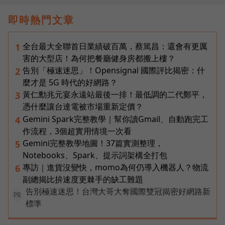
即時熱門文章
全台最大全聯首日業績破百萬，蔡篤昌：還會有更厲
1
害的大型店！為何把餐廳健身房都搬上樓？
告別「極速迷思」！Opensignal 國際評比揭密：什
2
麼才是 5G 時代的好網路？
黃仁勳兆元宴永遠站最後一排！最低調的二代鄭平，
3
憑什麼讓台達電被市場重新定價？
Gemini Spark完整教學｜幫你讀Gmail、自動跑完工
4
作流程，3個超實用情境一次看
Gemini完整教學地圖！37篇實測整理，
5
Notebooks、Spark、提示詞架構全打包
專訪｜進貨沒變快，momo為何仍導入機器人？物流
6
副總揭比拚速度更棘手的缺工難題
告別極速迷思！台灣大哥大奪國際雙冠揭密好網路新
PR
標準