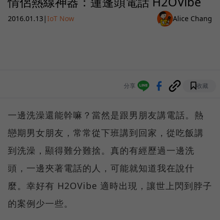
情侶熱線神器：蓮蓬頭電話 H2OVibe
2016.01.13
|
IoT Now
Alice Chang
分享
收藏
一邊洗澡還能幹嘛？當然是跟男朋友講電話。熱
戀期男女朋友，常常從下班講到回家，從吃飯講
到洗澡，顯得難分難捨。真的有經歷過一邊洗
頭，一邊夾著電話的人，可能就知道我在說什
麼。幸好有 H2OVibe 適時出現，讓世上閃到脖子
的案例少一些。