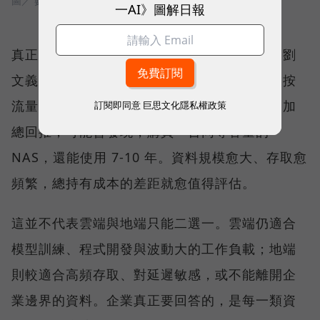
圖／ 數位時代
一AI》圖解日報
真正讓更多企業回頭計算的，則是長期成本。劉
文義指出，資料上傳雲端可能免費，下載卻會按
流量收費；當企業把一年、兩年、三年的費用加
訂閱即同意
巨思文化隱私權政策
總回推，可能會發現，購買一台同等容量的
NAS，還能使用 7-10 年。資料規模愈大、存取愈
頻繁，總持有成本的差距就愈值得評估。
這並不代表雲端與地端只能二選一。雲端仍適合
模型訓練、程式開發與波動大的工作負載；地端
則較適合高頻存取、對延遲敏感，或不能離開企
業邊界的資料。企業真正要回答的，是每一類資