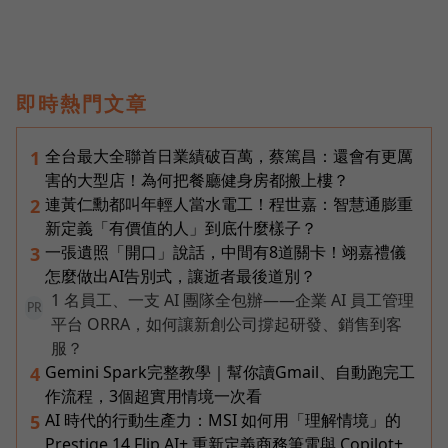
即時熱門文章
全台最大全聯首日業績破百萬，蔡篤昌：還會有更厲
1
害的大型店！為何把餐廳健身房都搬上樓？
連黃仁勳都叫年輕人當水電工！程世嘉：智慧通膨重
2
新定義「有價值的人」到底什麼樣子？
一張遺照「開口」說話，中間有8道關卡！翊嘉禮儀
3
怎麼做出AI告別式，讓逝者最後道別？
1 名員工、一支 AI 團隊全包辦——企業 AI 員工管理
PR
平台 ORRA，如何讓新創公司撐起研發、銷售到客
服？
Gemini Spark完整教學｜幫你讀Gmail、自動跑完工
4
作流程，3個超實用情境一次看
AI 時代的行動生產力：MSI 如何用「理解情境」的
5
Prestige 14 Flip AI+ 重新定義商務筆電與 Copilot+