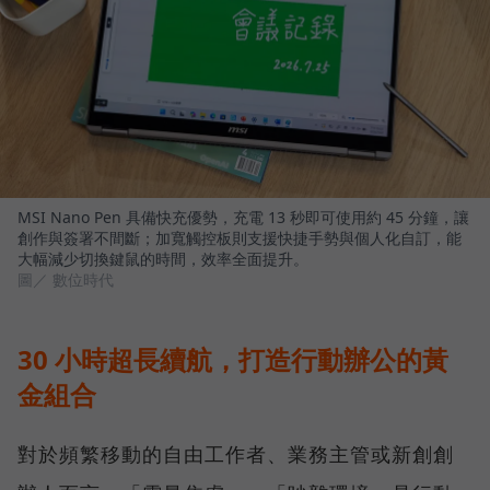
MSI Nano Pen 具備快充優勢，充電 13 秒即可使用約 45 分鐘，讓
創作與簽署不間斷；加寬觸控板則支援快捷手勢與個人化自訂，能
大幅減少切換鍵鼠的時間，效率全面提升。
圖／ 數位時代
30 小時超長續航，打造行動辦公的黃
金組合
對於頻繁移動的自由工作者、業務主管或新創創