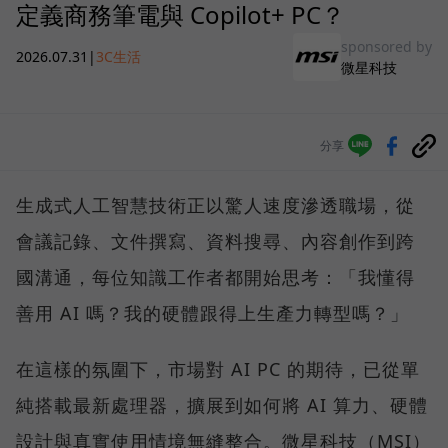
定義商務筆電與 Copilot+ PC？
sponsored by
2026.07.31
|
3C生活
微星科技
分享
生成式人工智慧技術正以驚人速度滲透職場，從
會議記錄、文件撰寫、資料搜尋、內容創作到跨
國溝通，每位知識工作者都開始思考：「我懂得
善用 AI 嗎？我的硬體跟得上生產力轉型嗎？」
在這樣的氛圍下，市場對 AI PC 的期待，已從單
純搭載最新處理器，擴展到如何將 AI 算力、硬體
設計與真實使用情境無縫整合。微星科技（MSI）