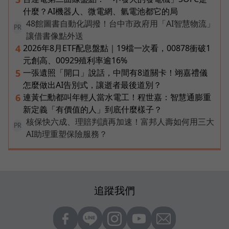
什麼？AI機器人、微電網、氫電池都它的局
48館圖書自動化調撥！台中市政府用「AI智慧物流」
PR
讓借書像點外送
2026年8月ETF配息盤點｜19檔一次看，00878衝破1
4
元創高、00929殖利率逾16%
一張遺照「開口」說話，中間有8道關卡！翊嘉禮儀
5
怎麼做出AI告別式，讓逝者最後道別？
連黃仁勳都叫年輕人當水電工！程世嘉：智慧通膨重
6
新定義「有價值的人」到底什麼樣子？
核保快六成、理賠判讀再加速！富邦人壽如何用三大
PR
AI助理重塑保險服務？
追蹤我們