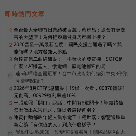
即時熱門文章
全台最大全聯首日業績破百萬，蔡篤昌：還會有更厲
1
害的大型店！為何把餐廳健身房都搬上樓？
2026普發一萬最新進度｜國民支援金通過了嗎？我
2
能領嗎？地方發錢大盤點
台達電第二曲線盤點：「不發火的發電機」SOFC是
3
什麼？AI機器人、微電網、氫電池都它的局
連5年蟬聯全國冠軍！台中市政府如何編列中央3倍預
PR
算翻轉閱讀？
2026年8月ETF配息盤點｜19檔一次看，00878衝破1
4
元創高、00929殖利率逾16%
一張遺照「開口」說話，中間有8道關卡！翊嘉禮儀
5
怎麼做出AI告別式，讓逝者最後道別？
連黃仁勳都叫年輕人當水電工！程世嘉：智慧通膨重
6
新定義「有價值的人」到底什麼樣子？
變動中迎戰未知，改變值得被看見！國際品牌X百大
PR