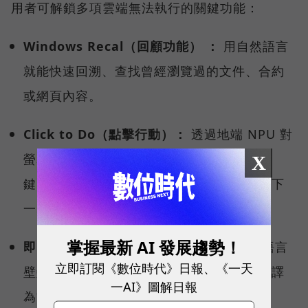
用者可解鎖多項雲端無法執行的關鍵功能：
Windows Recal（回顧功能） ：
用自然語言
就能快速回溯、查找曾經瀏覽過的文件、合約
或網頁內容。
Click to Do（點擊行動）：
透過地端 NPU 對
螢幕內容的即時理解，使用者只要按下快捷
X
鍵，就能讓系統智慧偵測、分析，預測你的下
一步行動，快速啟動後續工作流程。
掌握最新 AI 發展趨勢！
即時字幕翻譯（Live Captions）：
打破語言
立即訂閱《數位時代》日報、《一天
壁壘，跨國視訊會議時，即時將多國語言翻譯
一AI》圖解日報
為繁體中文。