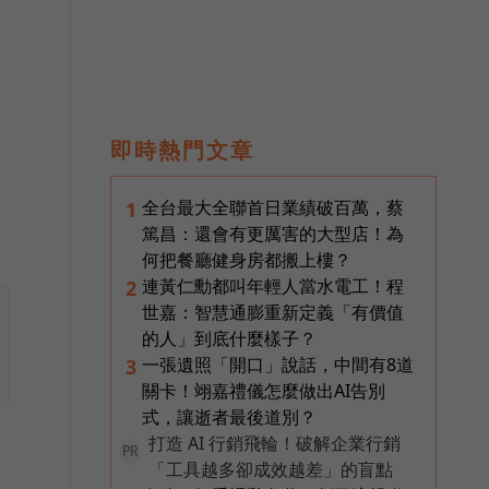
即時熱門文章
全台最大全聯首日業績破百萬，蔡
1
篤昌：還會有更厲害的大型店！為
何把餐廳健身房都搬上樓？
連黃仁勳都叫年輕人當水電工！程
2
世嘉：智慧通膨重新定義「有價值
的人」到底什麼樣子？
一張遺照「開口」說話，中間有8道
3
關卡！翊嘉禮儀怎麼做出AI告別
式，讓逝者最後道別？
打造 AI 行銷飛輪！破解企業行銷
PR
「工具越多卻成效越差」的盲點