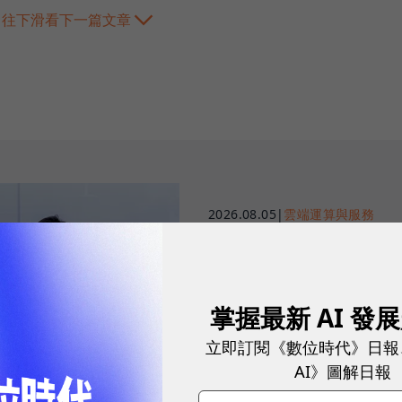
往下滑看下一篇文章
2026.08.05
|
雲端運算與服務
AI Agent 時代來
如何讓企業快速招
打造 AI Agent 不難，管理 AI 
掌握最新 AI 發
招募與治理的設計滿足企業需求。
立即訂閱《數位時代》日報
AI》圖解日報