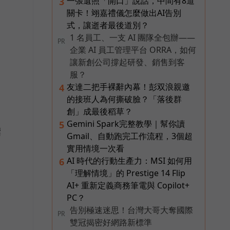
一張遺照「開口」說話，中間有8道
3
關卡！翊嘉禮儀怎麼做出AI告別
式，讓逝者最後道別？
1 名員工、一支 AI 團隊全包辦——
PR
企業 AI 員工管理平台 ORRA，如何
讓新創公司撐起研發、銷售到客
服？
友達二把手裸辭內幕！彭双浪親邀
4
的接班人為何撕破臉？「落後群
創」成最後稻草？
Gemini Spark完整教學｜幫你讀
5
撰
Gmail、自動跑完工作流程，3個超
實用情境一次看
AI 時代的行動生產力：MSI 如何用
6
「理解情境」的 Prestige 14 Flip
AI+ 重新定義商務筆電與 Copilot+
PC？
運
告別極速迷思！台灣大哥大奪國際
PR
雙冠揭密好網路新標準