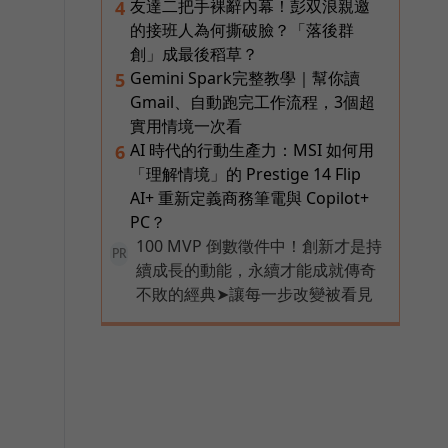
友達二把手裸辭內幕！彭双浪親邀
4
的接班人為何撕破臉？「落後群
創」成最後稻草？
Gemini Spark完整教學｜幫你讀
5
Gmail、自動跑完工作流程，3個超
實用情境一次看
AI 時代的行動生產力：MSI 如何用
6
「理解情境」的 Prestige 14 Flip
AI+ 重新定義商務筆電與 Copilot+
PC？
100 MVP 倒數徵件中！創新才是持
PR
續成長的動能，永續才能成就傳奇
不敗的經典➤讓每一步改變被看見