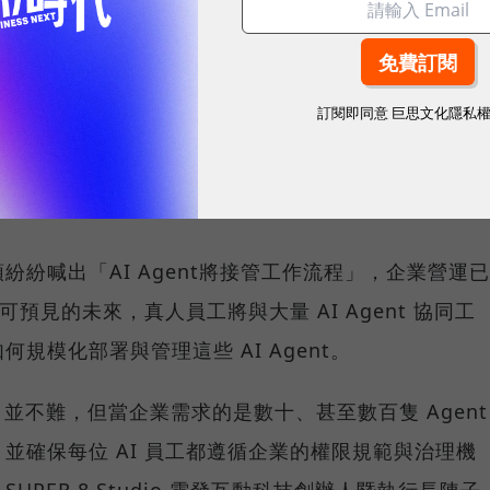
sponsored by
SUPER 8 Studio
訂閱即同意
巨思文化隱私
巨頭紛紛喊出「AI Agent將接管工作流程」，企業營運已
可預見的未來，真人員工將與大量 AI Agent 協同工
規模化部署與管理這些 AI Agent。
nt 並不難，但當企業需求的是數十、甚至數百隻 Agent
並確保每位 AI 員工都遵循企業的權限規範與治理機