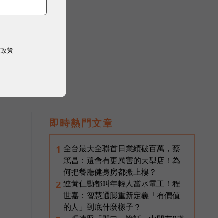
權政策
即時熱門文章
全台最大全聯首日業績破百萬，蔡
1
篤昌：還會有更厲害的大型店！為
何把餐廳健身房都搬上樓？
連黃仁勳都叫年輕人當水電工！程
2
世嘉：智慧通膨重新定義「有價值
的人」到底什麼樣子？