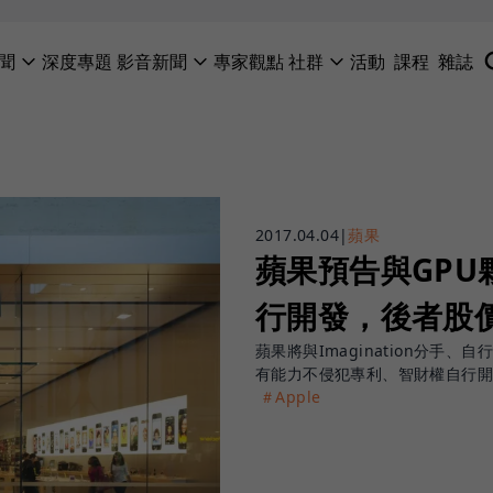
聞
深度專題
影音新聞
專家觀點
社群
活動
課程
雜誌
2017.04.04
|
蘋果
蘋果預告與GPU夥
行開發，後者股
蘋果將與Imagination分手、自
有能力不侵犯專利、智財權自行開發，
＃Apple