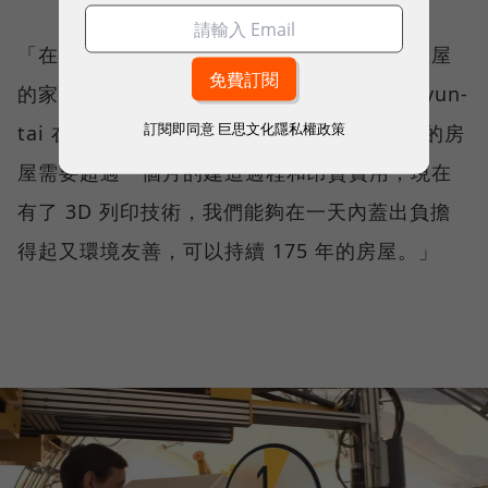
「在世界的六大洲上，有著無法負擔買屋或蓋屋
的家庭。」ApisCor 的發明者 Nikita Chen-yun-
訂閱即同意
巨思文化隱私權政策
tai 在一次訪談中如此說。「在過去，一棟好的房
屋需要超過一個月的建造過程和昂貴費用，現在
有了 3D 列印技術，我們能夠在一天內蓋出負擔
得起又環境友善，可以持續 175 年的房屋。」