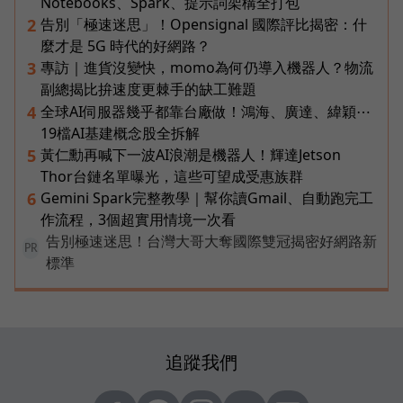
Notebooks、Spark、提示詞架構全打包
告別「極速迷思」！Opensignal 國際評比揭密：什
2
麼才是 5G 時代的好網路？
專訪｜進貨沒變快，momo為何仍導入機器人？物流
3
副總揭比拚速度更棘手的缺工難題
全球AI伺服器幾乎都靠台廠做！鴻海、廣達、緯穎⋯
4
19檔AI基建概念股全拆解
黃仁勳再喊下一波AI浪潮是機器人！輝達Jetson
5
Thor台鏈名單曝光，這些可望成受惠族群
Gemini Spark完整教學｜幫你讀Gmail、自動跑完工
6
作流程，3個超實用情境一次看
告別極速迷思！台灣大哥大奪國際雙冠揭密好網路新
PR
標準
追蹤我們