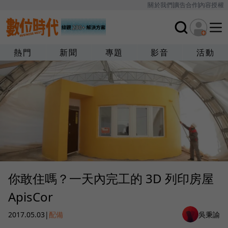
關於我們
廣告合作
內容授權
熱門
新聞
專題
影音
活動
你敢住嗎？一天內完工的 3D 列印房屋
ApisCor
2017.05.03
|
配備
吳秉諭