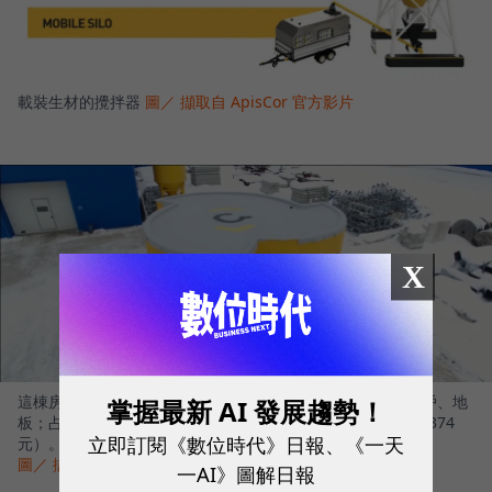
載裝生材的攪拌器
圖／ 擷取自 ApisCor 官方影片
X
這棟房屋利用 ApisCor 在一天內完成，包含地基、屋頂、窗戶、地
掌握最新 AI 發展趨勢！
板；占地 32 平方公尺，共只花了 10,134 美元（約台幣 308,374
立即訂閱《數位時代》日報、《一天
元）。
圖／ 擷取自 ApisCor 官方影片
一AI》圖解日報