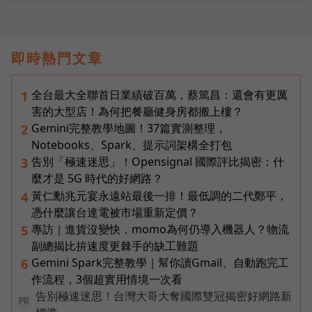
即時熱門文章
全台最大全聯首日業績破百萬，蔡篤昌：還會有更厲
1
害的大型店！為何把餐廳健身房都搬上樓？
Gemini完整教學地圖！37篇實測整理，
2
Notebooks、Spark、提示詞架構全打包
告別「極速迷思」！Opensignal 國際評比揭密：什
3
麼才是 5G 時代的好網路？
黃仁勳兆元宴永遠站最後一排！最低調的二代鄭平，
4
憑什麼讓台達電被市場重新定價？
專訪｜進貨沒變快，momo為何仍導入機器人？物流
5
副總揭比拚速度更棘手的缺工難題
Gemini Spark完整教學｜幫你讀Gmail、自動跑完工
6
作流程，3個超實用情境一次看
告別極速迷思！台灣大哥大奪國際雙冠揭密好網路新
PR