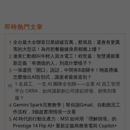
即時熱門文章
全台最大全聯首日業績破百萬，蔡篤昌：還會有更厲
1
害的大型店！為何把餐廳健身房都搬上樓？
連黃仁勳都叫年輕人當水電工！程世嘉：智慧通膨重
2
新定義「有價值的人」到底什麼樣子？
一張遺照「開口」說話，中間有8道關卡！翊嘉禮儀
3
怎麼做出AI告別式，讓逝者最後道別？
1 名員工、一支 AI 團隊全包辦——企業 AI 員工管理
PR
平台 ORRA，如何讓新創公司撐起研發、銷售到客
服？
Gemini Spark完整教學｜幫你讀Gmail、自動跑完工
4
作流程，3個超實用情境一次看
AI 時代的行動生產力：MSI 如何用「理解情境」的
5
Prestige 14 Flip AI+ 重新定義商務筆電與 Copilot+