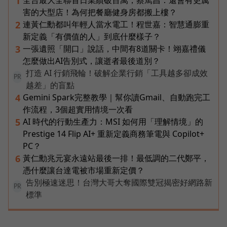
1
害的大型店！為何把餐廳健身房都搬上樓？
連黃仁勳都叫年輕人當水電工！程世嘉：智慧通膨重
2
新定義「有價值的人」到底什麼樣子？
一張遺照「開口」說話，中間有8道關卡！翊嘉禮儀
3
怎麼做出AI告別式，讓逝者最後道別？
打造 AI 行銷飛輪！破解企業行銷「工具越多卻成效
PR
越差」的盲點
Gemini Spark完整教學｜幫你讀Gmail、自動跑完工
4
作流程，3個超實用情境一次看
AI 時代的行動生產力：MSI 如何用「理解情境」的
5
Prestige 14 Flip AI+ 重新定義商務筆電與 Copilot+
PC？
黃仁勳兆元宴永遠站最後一排！最低調的二代鄭平，
6
憑什麼讓台達電被市場重新定價？
告別極速迷思！台灣大哥大奪國際雙冠揭密好網路新
PR
標準