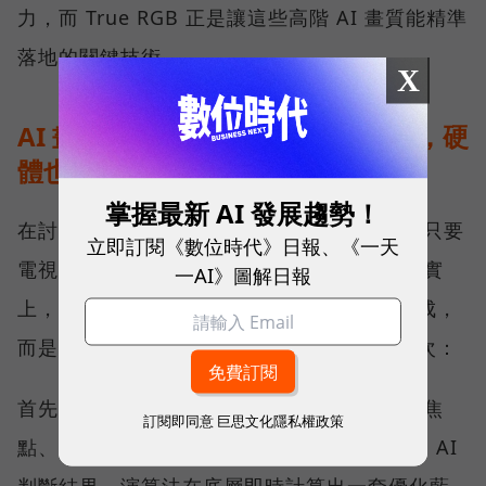
力，而 True RGB 正是讓這些高階 AI 畫質能精準
落地的關鍵技術。
X
AI 畫質優化的關鍵：不只靠演算法，硬
體也是決勝點
掌握最新 AI 發展趨勢！
在討論 AI 電視時，大眾常有一種迷思，認為只要
立即訂閱《數位時代》日報、《一天
電視內建強大的 AI 處理器和演算法就行，事實
一AI》圖解日報
上，AI 電視的畫質優化不是靠單一演算法完成，
而是包含「AI 判斷」與「硬體呈現」兩大層次：
首先由 AI 負責辨識畫面中的主體物件、人眼焦
訂閱即同意
巨思文化隱私權政策
點、光影分佈及動態物體的移動軌跡等。根據 AI
判斷結果，演算法在底層即時計算出一套優化藍