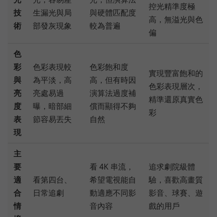
控光精準度極
技
生漏光與局
與硬體匹配度
高，無溢光與色
術
部發灰現象
較為普遍
偏
色
彩
色彩表現較
色彩飽和度
實現豐富飽和的
與
為平淡，高
高，但有時因
色彩表現層次，
亮
亮處易過
演算法過度補
精準還原真實色
度
曝，暗部細
償而顯得不夠
彩
表
節容易丟失
自然
現
主
要
看 4K 串流，
追求劇院級體
適
看第四台、
希望電視能自
驗，喜歡高畫質
合
日常追劇
動適應不同影
影音、球賽、遊
情
音內容
戲的用戶