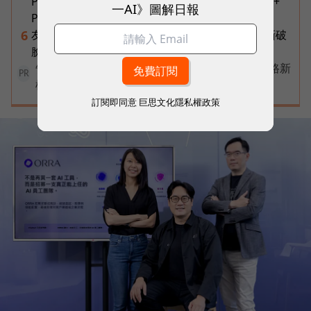
Prestige 14 Flip AI+ 重新定義商務筆電與 Copilot+
一AI》圖解日報
PC？
友達二把手裸辭內幕！彭双浪親邀的接班人為何撕破
6
臉？「落後群創」成最後稻草？
告別極速迷思！台灣大哥大奪國際雙冠揭密好網路新
PR
標準
訂閱即同意
巨思文化隱私權政策