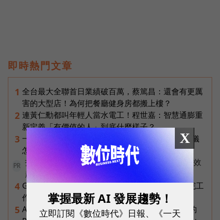
即時熱門文章
全台最大全聯首日業績破百萬，蔡篤昌：還會有更厲
1
害的大型店！為何把餐廳健身房都搬上樓？
連黃仁勳都叫年輕人當水電工！程世嘉：智慧通膨重
2
新定義「有價值的人」到底什麼樣子？
X
一張遺照「開口」說話，中間有8道關卡！翊嘉禮儀
3
怎麼做出AI告別式，讓逝者最後道別？
打造 AI 行銷飛輪！破解企業行銷「工具越多卻成效
PR
越差」的盲點
Gemini Spark完整教學｜幫你讀Gmail、自動跑完工
4
掌握最新 AI 發展趨勢！
作流程，3個超實用情境一次看
AI 時代的行動生產力：MSI 如何用「理解情境」的
5
立即訂閱《數位時代》日報、《一天