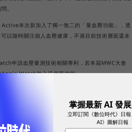
顧問。
ch Active本次新加入了獨一無二的「量血壓功能」，透
，可以隨時關注個人血壓健康，不過目前技術層面還未
 Watch申請血壓量測技術相關專利，若本屆MWC大會
ple Watch加入這個新功能。
tive還具備壓力管控，協助使用者調適呼吸，掌握身心平衡，
39項運動情形，幫助規劃每天訓練內容與目標。
掌握最新 AI 發
立即訂閱《數位時代》日報
球永續指標企業認證☀️100 MVP等你角逐雙獎榮譽
AI》圖解日報