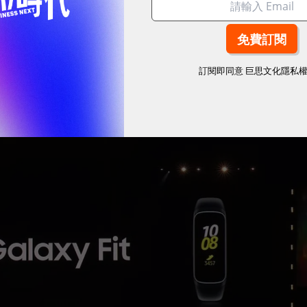
擁有四種顏色可供選擇，售價199美元（約新台幣6,100元），
預購的消費者，將獲贈免費無線充電器。
訂閱即同意
巨思文化隱私
Fit、Galaxy Fit e