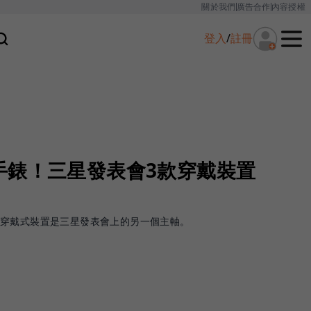
關於我們
廣告合作
內容授權
登入
/
註冊
手錶！三星發表會3款穿戴裝置
，穿戴式裝置是三星發表會上的另一個主軸。