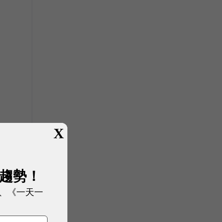
X
展趨勢！
、《一天一