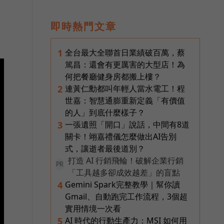
即時熱門文章
全台最大全聯首日業績破百萬，蔡
1
篤昌：還會有更厲害的大型店！為
何把餐廳健身房都搬上樓？
連黃仁勳都叫年輕人當水電工！程
2
世嘉：智慧通膨重新定義「有價值
的人」到底什麼樣子？
一張遺照「開口」說話，中間有8道
3
關卡！翊嘉禮儀怎麼做出AI告別
式，讓逝者最後道別？
打造 AI 行銷飛輪！破解企業行銷
PR
「工具越多卻成效越差」的盲點
Gemini Spark完整教學｜幫你讀
4
Gmail、自動跑完工作流程，3個超
實用情境一次看
AI 時代的行動生產力：MSI 如何用
5