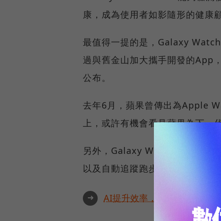
康，成為使用者如影隨形的健康
最值得一提的是，Galaxy Wat
過與舊金山加大攜手開發的App
公布。
去年6月，蘋果曾傳出為Apple
上，或許有機會看見蘋果為下一代Ap
另外，Galaxy Watch Ac
以及自動追蹤跑步、騎單車等一共
➜
AI提升效率，永續決定未來！全