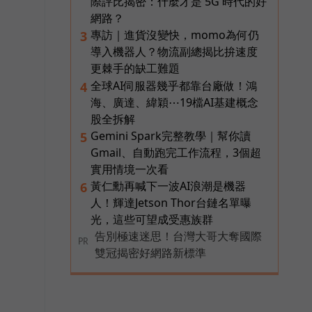
際評比揭密：什麼才是 5G 時代的好
網路？
專訪｜進貨沒變快，momo為何仍
3
導入機器人？物流副總揭比拚速度
更棘手的缺工難題
全球AI伺服器幾乎都靠台廠做！鴻
4
海、廣達、緯穎⋯19檔AI基建概念
股全拆解
Gemini Spark完整教學｜幫你讀
5
Gmail、自動跑完工作流程，3個超
實用情境一次看
黃仁勳再喊下一波AI浪潮是機器
6
人！輝達Jetson Thor台鏈名單曝
光，這些可望成受惠族群
告別極速迷思！台灣大哥大奪國際
PR
雙冠揭密好網路新標準