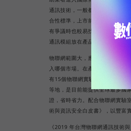
通訊技術，一般都會受到兩種認
合性標準，上市前最好經過驗證
有爭議時也較易找出問題點。」
通訊模組放在產品裡即可，然而
物聯網範圍大，應用才是核心，
入哪個市場。在產品開發初期，
有15個物聯網實驗室包括德國、
等地，是目前能提供全球最多國
證，省時省力。配合物聯網實驗室
術與資訊安全白皮書》，以豐富
《2019 年台灣物聯網通訊技術