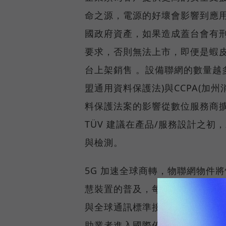
命之源，電源的好壞會影響到應
國政府資產，如果造成蓋台會有
要求，否則無法上市，即便是蝦皮
台上架銷售 。設備聯網的數量越多
盟通用資料保護法)與CCPA(加
料保護法案的影響從數位服務商
TÜV 建議在產品/服務設計之
與檢測。
5G 加速全球商轉，物聯網物件
慧裝置的普及，每一個使用者都需
與全球通訊標準接軌，擁有多項
助業者進入國際佈局。德國萊因資