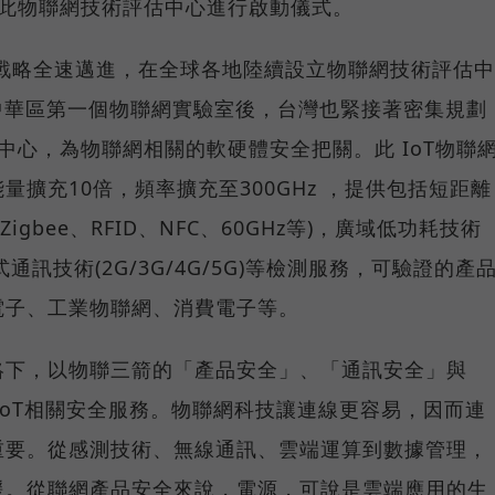
層共同為此物聯網技術評估中心進行啟動儀式。
線戰略全速邁進，在全球各地陸續設立物聯網技術評估中
立大中華區第一個物聯網實驗室後，台灣也緊接著密集規劃
中心，為物聯網相關的軟硬體安全把關。此 IoT物聯
擴充10倍，頻率擴充至300GHz ，提供包括短距離
i、Zigbee、RFID、NFC、60GHz等)，廣域低功耗技術
蜂巢式通訊技術(2G/3G/4G/5G)等檢測服務，可驗證的產
電子、工業物聯網、消費電子等。
絡下，以物聯三箭的「產品安全」、「通訊安全」與
IoT相關安全服務。物聯網科技讓連線更容易，因而連
重要。從感測技術、無線通訊、雲端運算到數據管理，
援。從聯網產品安全來說，電源，可說是雲端應用的生