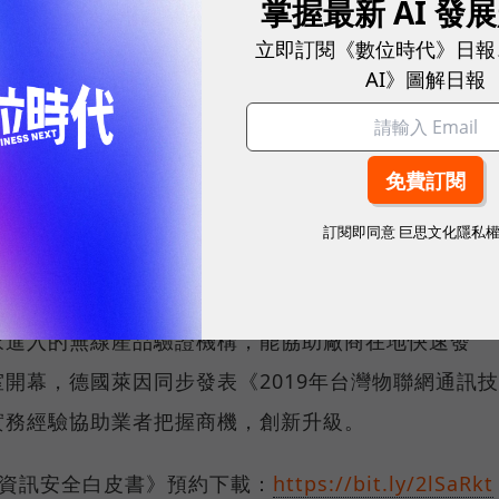
掌握最新 AI 發
證標準要求，也就是強制性的國家規定與技術聯盟的符
立即訂閱《數位時代》日報
AI》圖解日報
。通過驗證的產品間互連性會較佳，進出口通關順利，
不少剛跨入智能醫療、智能家電的業者，誤以為將無線
一旦發現問題，就可能造成更多人力物力花費。
從配合什麼樣的應用，再來選擇什麼樣的技術及準備進
訂閱即同意
巨思文化隱私
建議先找驗證單位評估相關安全性。德國萊因在全球設
義大利、瑞典、深圳、日本、台灣、印度、美國和荷蘭
家進入的無線產品驗證機構，能協助廠商在地快速發
開幕，德國萊因同步發表《2019年台灣物聯網通訊技
實務經驗協助業者把握商機，創新升級。
與資訊安全白皮書》預約下載：
https://bit.ly/2lSaRkt