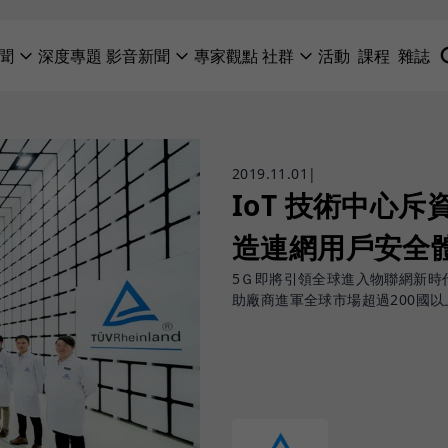
聞
深度專題
影音新聞
專家觀點
社群
活動
課程
雜誌
2019.11.01
|
IoT 技術中心
造連網用戶安全
5Ｇ即將引領全球進入物聯網新時
助廠商進軍全球市場超過200國以