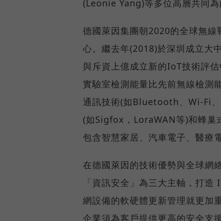
(Leonie Yang)等多位高
德國萊因集團朝2020的全球無
心。繼去年(2018)於深圳成
與斥資上億成立新的IoT技術評估
實驗室檢測能量比先前無線檢測能量
通訊技術(如Bluetooth、Wi-F
(如Sigfox，LoraWAN等)和
包含智慧家居、汽車電子、醫療
在德國萊因的技術優勢與全球網
「資訊安全」為三大主軸，打造 
網設備的軟硬體更新管理就更加
企業須為客戶提供更高的安全支