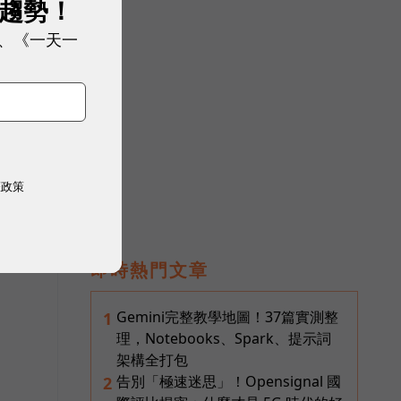
展趨勢！
、《一天一
權政策
即時熱門文章
Gemini完整教學地圖！37篇實測整
1
理，Notebooks、Spark、提示詞
架構全打包
告別「極速迷思」！Opensignal 國
2