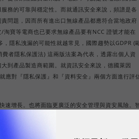
用服務的可靠與穩定性。而就通訊安全來說，頻譜是各
刑責問題，因而所有進出口無線產品都應符合當地政府
/淘寶等電商也已要求無線產品要有NCC 證號才能在
，隱私洩漏的可能性就越常見，國際趨勢以GDPR (
州消費者隱私保護法) 這兩版法案為代表，透露出個人資
擴大到產品製造商範圍。就資訊安全來說，德國萊因
初，就應對『隱私保護』和『資料安全』兩個方面進行評
將快速增長。也將面臨更廣泛的安全管理與資安風險。
認知到裝置可能被入侵與操縱的可能性；此IoT實驗
國際通訊聯盟認可，不論是台灣或海外產品上市，可協
訊與通信技術部門副總經理何紹彭表示：「 所有無線