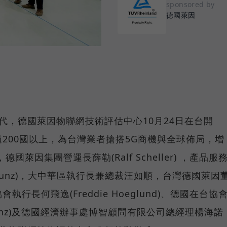
sponsored by
德國萊因
代，德國萊因物聯網技術評估中心10月24日在台開
200國以上，為台灣業者搶搭5G商機與全球佈局，增
萊因集團營運長薛勒(Ralf Scheller) ，產品服
 Kunz)，大中華區執行長兼總裁汪如順，台灣德國萊因
長何飛逸(Freddie Hoeglund)、德國在台協
 Prinz)及德國經濟辦事處博智顧問有限公司總經理楊海諾