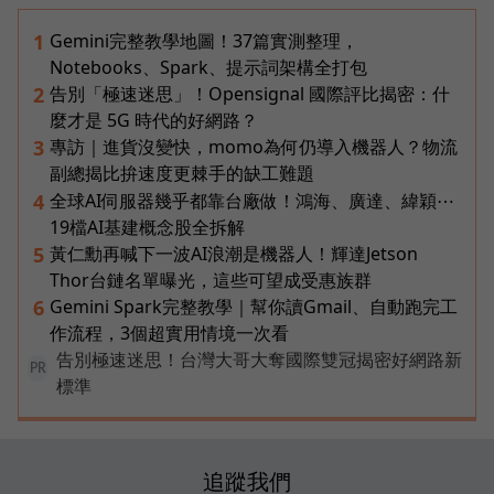
Gemini完整教學地圖！37篇實測整理，
1
Notebooks、Spark、提示詞架構全打包
告別「極速迷思」！Opensignal 國際評比揭密：什
2
麼才是 5G 時代的好網路？
專訪｜進貨沒變快，momo為何仍導入機器人？物流
3
副總揭比拚速度更棘手的缺工難題
全球AI伺服器幾乎都靠台廠做！鴻海、廣達、緯穎⋯
4
19檔AI基建概念股全拆解
黃仁勳再喊下一波AI浪潮是機器人！輝達Jetson
5
Thor台鏈名單曝光，這些可望成受惠族群
Gemini Spark完整教學｜幫你讀Gmail、自動跑完工
6
作流程，3個超實用情境一次看
告別極速迷思！台灣大哥大奪國際雙冠揭密好網路新
PR
標準
追蹤我們