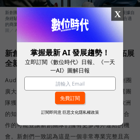
X
新創團隊於AIA加速反饋工作坊分享自身遭遇的難題，導師團根據自
身經驗及市場觀察來提出最適當的解決方案，幫助新創尋找最合適
的商業模式。
圖／ Audi
掌握最新 AI 發展趨勢！
新創團隊互相切磋琢磨 打破舊框架拓展
立即訂閱《數位時代》日報、《一天
全新視野
一AI》圖解日報
Audi Innovation Award繼去年獲得台灣新創圈
廣大迴響後，今年再次盛大舉辦。2019的入選團
隊獲得Audi支持，與業界領袖及來自矽谷與歐洲
訂閱即同意
巨思文化隱私權政策
的知名創投與加速器代表交流，拓展更多商務合
作的可能並讓新創團隊們擁有更多海外連結的機
會。新創們一致認為這是一個非常專業完整且高