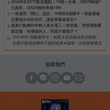
2026年8月ETF配息盤點｜19檔一次看，00878衝破1
4
元創高、00929殖利率逾16%
一張遺照「開口」說話，中間有8道關卡！翊嘉禮儀
5
怎麼做出AI告別式，讓逝者最後道別？
連黃仁勳都叫年輕人當水電工！程世嘉：智慧通膨重
6
新定義「有價值的人」到底什麼樣子？
100 MVP 倒數徵件中！創新才是持續成長的動能，
PR
永續才能成就傳奇不敗的經典➤讓每一步改變被看見
追蹤我們