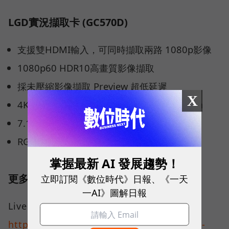
LGD實況擷取卡 (GC570D)
支援雙HDMI輸入，可同時擷取兩路 1080p影像
1080p60 HDR10高畫質影像擷取
採未壓縮影像擷取 Preview 超低延遲
X
4K HDR10 / Full HD 240 FPS Pass-Through
7.1 / 5.1 聲道環繞音效 Pass-Through
RGB 多彩炫光外觀設計
掌握最新 AI 發展趨勢！
更多產品訊息
立即訂閱《數位時代》日報、《一天
一AI》圖解日報
Live Gamer DUO (GC570D)官方網頁：
https://www.avermedia.com/tw/product-