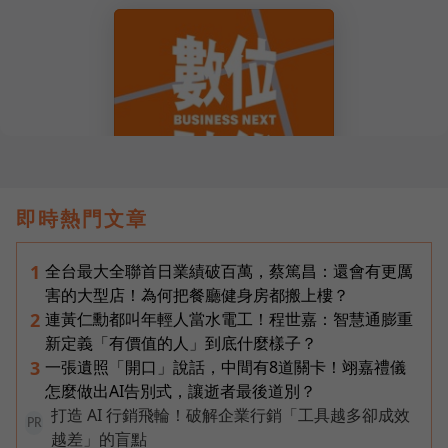
即時熱門文章
全台最大全聯首日業績破百萬，蔡篤昌：還會有更厲
1
害的大型店！為何把餐廳健身房都搬上樓？
連黃仁勳都叫年輕人當水電工！程世嘉：智慧通膨重
2
新定義「有價值的人」到底什麼樣子？
一張遺照「開口」說話，中間有8道關卡！翊嘉禮儀
3
怎麼做出AI告別式，讓逝者最後道別？
打造 AI 行銷飛輪！破解企業行銷「工具越多卻成效
PR
越差」的盲點