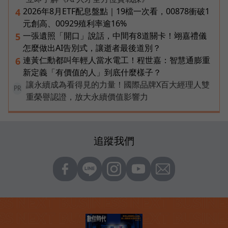
2026年8月ETF配息盤點｜19檔一次看，00878衝破1
4
元創高、00929殖利率逾16%
一張遺照「開口」說話，中間有8道關卡！翊嘉禮儀
5
怎麼做出AI告別式，讓逝者最後道別？
連黃仁勳都叫年輕人當水電工！程世嘉：智慧通膨重
6
新定義「有價值的人」到底什麼樣子？
讓永續成為看得見的力量！國際品牌X百大經理人雙
PR
重榮譽認證，放大永續價值影響力
追蹤我們