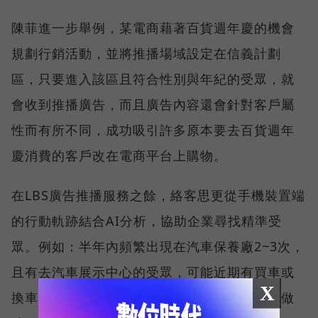
陳菲進一步舉例，某電商藉著百貨週年慶的機會
規劃行銷活動，並將推播場域設定在信義計劃
區，只要進入該區且符合性別與年紀的受眾，就
會收到推播廣告，而且廣告內容還會針對客戶屬
性而有所不同，成功吸引許多原本要去百貨週年
慶消費的客戶改在電商平台上購物。
在LBS廣告推播服務之餘，絡客思更從手機裝置端
的行動軌跡結合AI分析，協助企業尋找精準受
眾。例如：半年內頻繁出現在汽車保養廠2~3次，
且有去汽車展示中心的受眾，可能近期有買車或
X
換車需求。透過從裝置資訊分析目標消費者的做