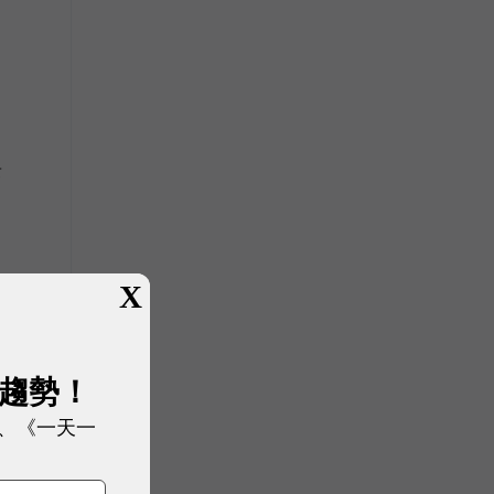
去
今
X
展趨勢！
、《一天一