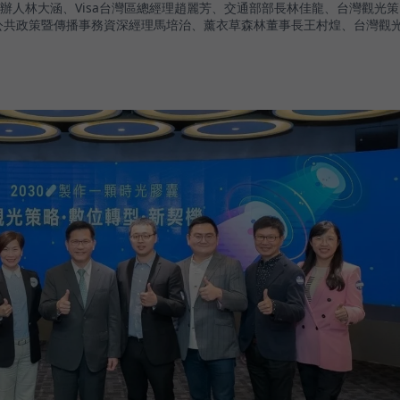
辦人林大涵、Visa台灣區總經理趙麗芳、交通部部長林佳龍、台灣觀光策
灣公共政策暨傳播事務資深經理馬培治、薰衣草森林董事長王村煌、台灣觀