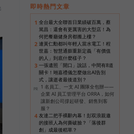
即時熱門文章
光
全台最大全聯首日業績破百萬，蔡
1
篤昌：還會有更厲害的大型店！為
何把餐廳健身房都搬上樓？
連黃仁勳都叫年輕人當水電工！程
2
世嘉：智慧通膨重新定義「有價值
的人」到底什麼樣子？
一張遺照「開口」說話，中間有8道
3
關卡！翊嘉禮儀怎麼做出AI告別
式，讓逝者最後道別？
1 名員工、一支 AI 團隊全包辦——
PR
企業 AI 員工管理平台 ORRA，如何
讓新創公司撐起研發、銷售到客
服？
友達二把手裸辭內幕！彭双浪親邀
4
的接班人為何撕破臉？「落後群
創」成最後稻草？