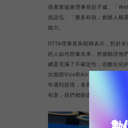
境產業協會理事長彭子威、「WeMo
吳詣泓、「樂多科技」創辦人楊
能力。
DTTA理事長吳昭輝表示，對於
的人如何想像未來，然後驗證他
總是充滿了不確定性，但數位化
次能跟Visa和Airbnb共同
年遇到疫情，各界影響甚巨，不
初衷，我們都能盡情享受這世界