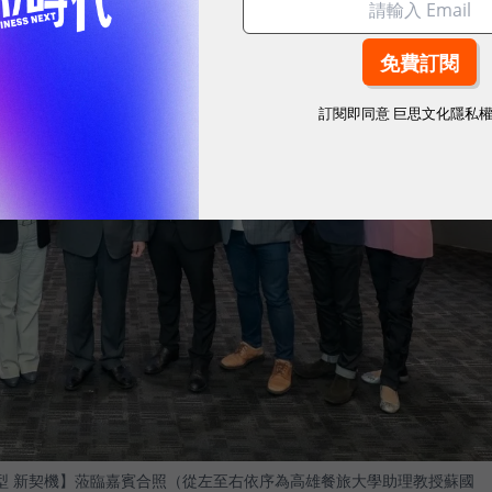
訂閱即同意
巨思文化隱私
轉型 新契機】蒞臨嘉賓合照（從左至右依序為高雄餐旅大學助理教授蘇國