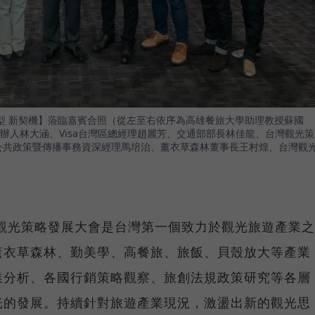
轉型 新契機】蒞臨嘉賓合照（從左至右依序為高雄餐旅大學助理教授蘇國
辦人林大涵、Visa台灣區總經理趙麗芳、交通部部長林佳龍、台灣觀光策
灣公共政策暨傳播事務資深經理馬培治、薰衣草森林董事長王村煌、台灣觀
觀光策略發展大會是台灣第一個致力於觀光旅遊產業之
薰衣草森林、勤美學、高餐旅、旅飯、貝殼放大等產業
業分析、各國行銷策略觀察、旅創法規政策研究等各層
光的發展。持續針對旅遊產業現況，激盪出新的觀光思