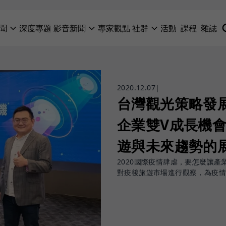
聞
深度專題
影音新聞
專家觀點
社群
活動
課程
雜誌
2020.12.07
|
台灣觀光策略發
企業雙V成長機
遊與未來趨勢的
2020國際疫情肆虐，要怎麼讓
對疫後旅遊市場進行觀察，為疫