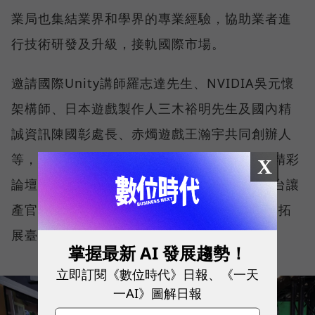
業局也集結業界和學界的專業經驗，協助業者進
行技術研發及升級，接軌國際市場。
邀請國際Unity講師羅志達先生、NVIDIA吳元懷
架構師、日本遊戲製作人三木裕明先生及國內精
誠資訊陳國彰處長、赤燭遊戲王瀚宇共同創辦人
等，帶來專業技術及台日遊戲合作分享等5場精彩
X
論壇，期許透過每一年Digital Taipei成果平台讓
產官學研可以一同體驗未來科技新世界，創造拓
展臺灣業者的多元交流及商機。
掌握最新 AI 發展趨勢！
立即訂閱《數位時代》日報、《一天
一AI》圖解日報