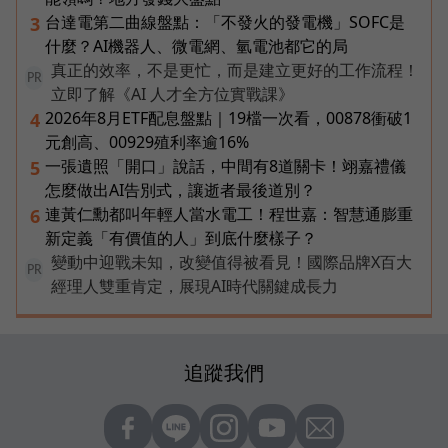
台達電第二曲線盤點：「不發火的發電機」SOFC是
3
什麼？AI機器人、微電網、氫電池都它的局
真正的效率，不是更忙，而是建立更好的工作流程！
PR
立即了解《AI 人才全方位實戰課》
2026年8月ETF配息盤點｜19檔一次看，00878衝破1
4
元創高、00929殖利率逾16%
一張遺照「開口」說話，中間有8道關卡！翊嘉禮儀
5
怎麼做出AI告別式，讓逝者最後道別？
連黃仁勳都叫年輕人當水電工！程世嘉：智慧通膨重
6
新定義「有價值的人」到底什麼樣子？
變動中迎戰未知，改變值得被看見！國際品牌X百大
PR
經理人雙重肯定，展現AI時代關鍵成長力
追蹤我們