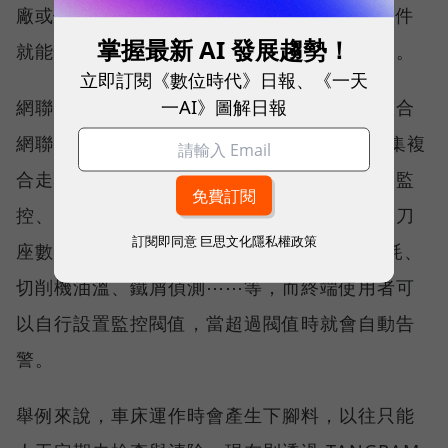
廠或使用者端也不需要撰寫程式，點選功能元件
掌握最新 AI 發展趨勢！
就能快速達到工具機廠對於相關智慧化的需求。
立即訂閱《數位時代》日報、《一天
一AI》圖解日報
網聯科技執行長林鼎皓表示，台灣托納斯在整合
網聯科技的 TANGRAM 解決方案後，可以蒐集複
合走心式車床內零部件的運作數據，包括電力監
控、碳排放量紀錄與計算、關鍵鑄件的溫度、刀
訂閱即同意
巨思文化隱私權政策
座數據、主軸/副主軸的震動感測、冷卻機功耗、
切削機油溫、鐵屑偵測⋯⋯等，而終端使用者可
以自行設置監控閥值，當超過閥值時就會自動告
警。
舉例來說，車床運作時會產生下腳料，以往只能