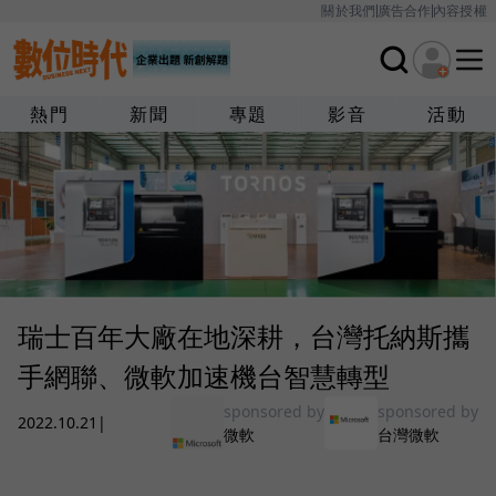
關於我們
廣告合作
內容授權
熱門
新聞
專題
影音
活動
瑞士百年大廠在地深耕，台灣托納斯攜
手網聯、微軟加速機台智慧轉型
sponsored by
sponsored by
2022.10.21
|
微軟
台灣微軟