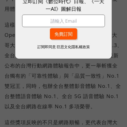
立即訂閱《數位時代》日報、《一天
一AI》圖解日報
用體驗。
這樣的轉變，也反映在國際權威網路分析機構
Opensignal 公布的評比結果。今年初，台灣大
哥大不僅率先奪下「 4G／5G 在線率全球 No.3、
訂閱即同意
巨思文化隱私權政策
全台 No.1 」國際級榮譽，在 Opensignal 最新
公布的台灣行動網路體驗報告中，更一舉斬獲全
台獨有的「可靠性體驗」與「品質一致性」No.1
雙冠王，同時，包辦全台整體影音體驗 No.1、全
台整體語音體驗 No.1、全台 5G 語音體驗 No.1
以及全台網路在線率 No.1 多項榮譽。
這些獎項反映的不只是網路順暢，更代表台灣大