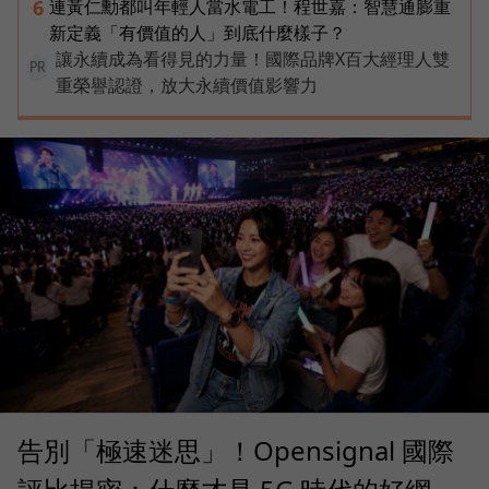
連黃仁勳都叫年輕人當水電工！程世嘉：智慧通膨重
6
新定義「有價值的人」到底什麼樣子？
讓永續成為看得見的力量！國際品牌X百大經理人雙
PR
重榮譽認證，放大永續價值影響力
告別「極速迷思」！Opensignal 國際