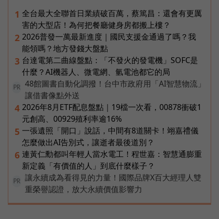
全台最大全聯首日業績破百萬，蔡篤昌：還會有更厲
1
害的大型店！為何把餐廳健身房都搬上樓？
2026普發一萬最新進度｜國民支援金通過了嗎？我
2
能領嗎？地方發錢大盤點
台達電第二曲線盤點：「不發火的發電機」SOFC是
3
什麼？AI機器人、微電網、氫電池都它的局
48館圖書自動化調撥！台中市政府用「AI智慧物流」
PR
讓借書像點外送
2026年8月ETF配息盤點｜19檔一次看，00878衝破1
4
元創高、00929殖利率逾16%
一張遺照「開口」說話，中間有8道關卡！翊嘉禮儀
5
怎麼做出AI告別式，讓逝者最後道別？
連黃仁勳都叫年輕人當水電工！程世嘉：智慧通膨重
6
新定義「有價值的人」到底什麼樣子？
讓永續成為看得見的力量！國際品牌X百大經理人雙
PR
重榮譽認證，放大永續價值影響力