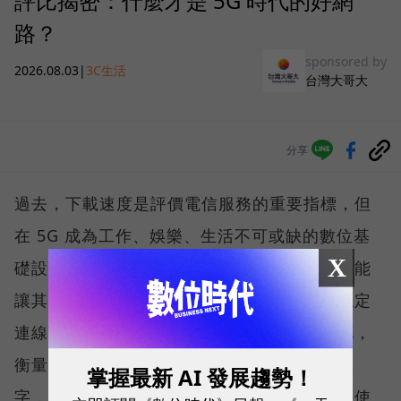
評比揭密：什麼才是 5G 時代的好網
路？
sponsored by
2026.08.03
|
3C生活
台灣大哥大
分享
過去，下載速度是評價電信服務的重要指標，但
在 5G 成為工作、娛樂、生活不可或缺的數位基
X
礎設施後，消費者發現，再快的網速，如果不能
讓其在人潮聚集、高速移動或室內空間維持穩定
連線，即無法轉換成好的使用體驗，也因如此，
衡量「好網路」的標準，也逐漸從追求測速數
掌握最新 AI 發展趨勢！
字，轉向任何時間、任何地點都能穩定連線的使