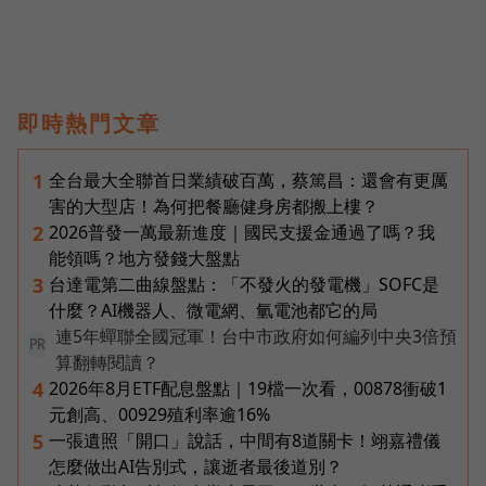
即時熱門文章
全台最大全聯首日業績破百萬，蔡篤昌：還會有更厲
1
害的大型店！為何把餐廳健身房都搬上樓？
2026普發一萬最新進度｜國民支援金通過了嗎？我
2
能領嗎？地方發錢大盤點
台達電第二曲線盤點：「不發火的發電機」SOFC是
3
什麼？AI機器人、微電網、氫電池都它的局
連5年蟬聯全國冠軍！台中市政府如何編列中央3倍預
PR
算翻轉閱讀？
2026年8月ETF配息盤點｜19檔一次看，00878衝破1
4
元創高、00929殖利率逾16%
一張遺照「開口」說話，中間有8道關卡！翊嘉禮儀
5
怎麼做出AI告別式，讓逝者最後道別？