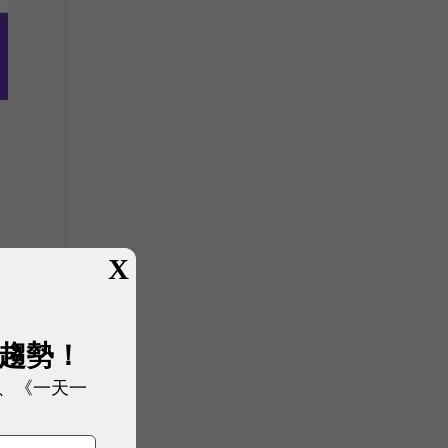
供
X
展趨勢！
、《一天一