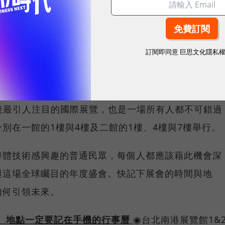
工具等都與台灣製造的晶片密不可分。SEMI國際半導體產
aiwan 2024將聚焦「AI」、「先進製程」、「異質整
半導體」、「智慧移動」等熱門議題，讓更多人了解推
訂閱即同意
巨思文化隱私
1,100間廠商、3,700個攤位、以及超過20場國際
後最引人注目的國際展覽，也是一場所有人都不可錯過
別在一館的1樓與4樓及二館的1樓、4樓與7樓舉行。
導體技術感興趣的普通民眾，每個人都應該藉此機會深
與這場全球矚目的年度盛會。快記下展會的時間與地
如何引領未來。
4的時間、地點一定要記在手機的行事曆
◉台北南港展覽館1&