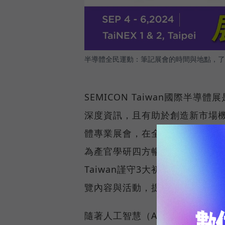
半導體全民運動：筆記展會的時間與地點，了
SEMICON Taiwan國際
深度資訊，且有助於創造新市場
體專業展會，在全球半導體產業
為產官學研四方暢通合作橋梁，更
Taiwan謹守3大初衷 - 引
覽內容與活動，提供最貼近企業
隨著人工智慧（AI）和高效能運