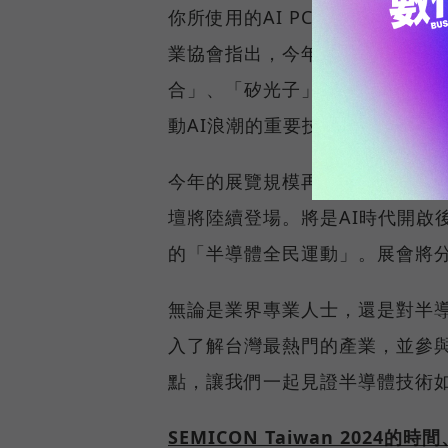
你所使用的AI PC、生成式AI
業協會指出，今年的SEMICON T
合」、「矽光子」以及「化合物
動AI浪潮的重要技術基石。
今年的展覽規模再創新高，預計超過
壇將陸續登場。將是AI時代開啟
的「半導體全民運動」。展會將分
無論是業界專業人士，還是對半
入了解台灣最熱門的產業，並參
點，讓我們一起見證半導體技術
SEMICON Taiwan 202