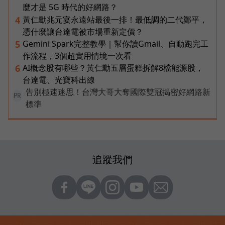
麼才是 5G 時代的好網路？
黃仁勳兆元宴永遠站最後一排！最低調的二代鄭平，
4
憑什麼讓台達電被市場重新定價？
Gemini Spark完整教學｜幫你讀Gmail、自動跑完工
5
作流程，3個超實用情境一次看
AI概念股有哪些？黃仁勳五層蛋糕拆解8檔能源股，
6
台達電、光寶科出線
告別極速迷思！台灣大哥大奪國際雙冠揭密好網路新
PR
標準
追蹤我們