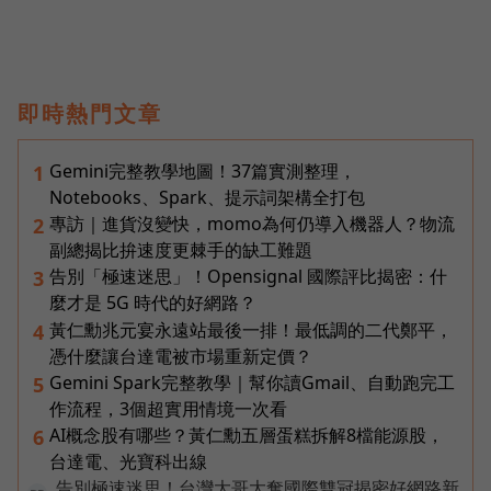
即時熱門文章
Gemini完整教學地圖！37篇實測整理，
1
Notebooks、Spark、提示詞架構全打包
專訪｜進貨沒變快，momo為何仍導入機器人？物流
2
副總揭比拚速度更棘手的缺工難題
告別「極速迷思」！Opensignal 國際評比揭密：什
3
麼才是 5G 時代的好網路？
黃仁勳兆元宴永遠站最後一排！最低調的二代鄭平，
4
憑什麼讓台達電被市場重新定價？
Gemini Spark完整教學｜幫你讀Gmail、自動跑完工
5
作流程，3個超實用情境一次看
AI概念股有哪些？黃仁勳五層蛋糕拆解8檔能源股，
6
台達電、光寶科出線
告別極速迷思！台灣大哥大奪國際雙冠揭密好網路新