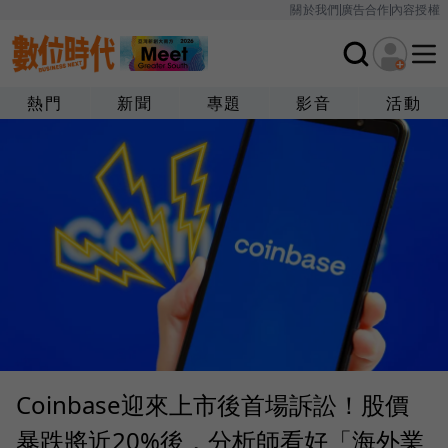
關於我們
廣告合作
內容授權
熱門
新聞
專題
影音
活動
Coinbase迎來上市後首場訴訟！股價
暴跌將近20%後，分析師看好「海外業