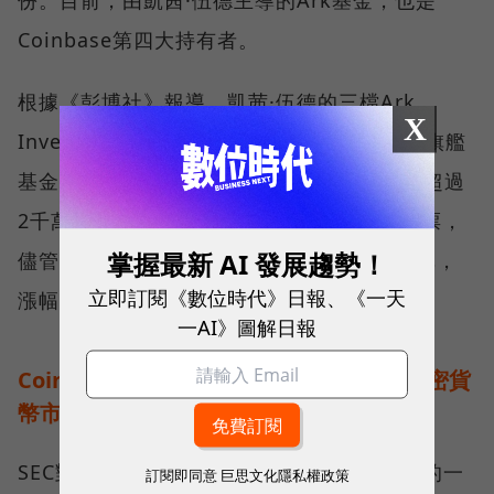
Coinbase第四大持有者。
根據《彭博社》報導，凱茜·伍德的三檔Ark
X
Investment Management LLC基金，包含旗艦
基金Ark Innovation ETF在內，在週二，以超過
2千萬美元，買入了超過40萬股Coinbase股票，
掌握最新 AI 發展趨勢！
儘管面對首日暴跌，隔日則在盤前交易中反彈，
立即訂閱《數位時代》日報、《一天
漲幅高達4.2%。
一AI》圖解日報
Coinbase上市後首起訴訟案件，將加速加密貨
幣市場轉型？
SEC對Coinbase的訴訟，是對加密貨幣市場的一
訂閱即同意
巨思文化隱私權政策