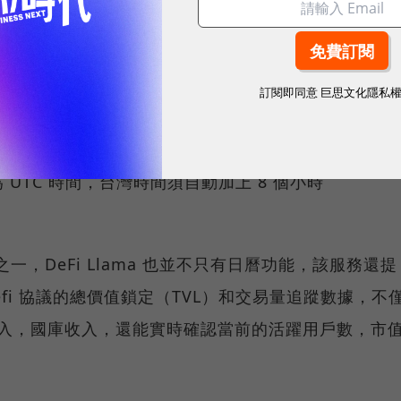
訂閱即同意
巨思文化隱私
UTC 時間，台灣時間須自動加上 8 個小時
。
之一，DeFi Llama 也並不只有日曆功能，該服務還提
項 defi 協議的總價值鎖定（TVL）和交易量追蹤數據，不
的收入，國庫收入，還能實時確認當前的活躍用戶數，市