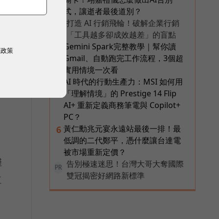
式，讓逝者最後道別？
打造 AI 行銷飛輪！破解企業行銷
PR
「工具越多卻成效越差」的盲點
Gemini Spark完整教學｜幫你讀
4
權政策
Gmail、自動跑完工作流程，3個超
實用情境一次看
AI 時代的行動生產力：MSI 如何用
5
「理解情境」的 Prestige 14 Flip
AI+ 重新定義商務筆電與 Copilot+
PC？
黃仁勳兆元宴永遠站最後一排！最
6
低調的二代鄭平，憑什麼讓台達電
被市場重新定價？
僅
告別極速迷思！台灣大哥大奪國際
PR
雙冠揭密好網路新標準
值