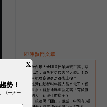
即時熱門文章
X
全台最大全聯首日業績破百萬，蔡
1
篤昌：還會有更厲害的大型店！為
何把餐廳健身房都搬上樓？
展趨勢！
連黃仁勳都叫年輕人當水電工！程
2
世嘉：智慧通膨重新定義「有價值
、《一天一
的人」到底什麼樣子？
一張遺照「開口」說話，中間有8道
3
關卡！翊嘉禮儀怎麼做出AI告別