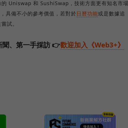
niswap 和 SushiSwap，技術方面更有知名市
隊支持，具備不小的參考價值，若對於
日曆功能
或是數據追
往嘗試。
聞、第一手採訪 👉
歡迎加入《Web3+》