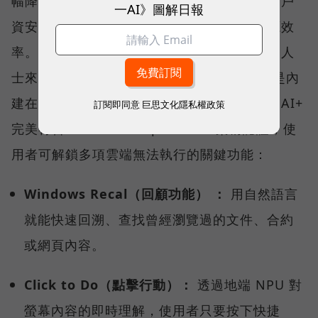
幅降低對雲端的依賴，確保企業敏感資料與客戶
一AI》圖解日報
資安不外洩，同時兼顧資料處理的速度與能源效
率。對於每天需要處理大量文件與郵件的商務人
士來說，AI 不再只是網頁上的聊天工具，而是內
建在系統底層的數位助手。Prestige 14 Flip AI+
訂閱即同意
巨思文化隱私權政策
完美符合 Windows Copilot+ PC 架構認證，使
用者可解鎖多項雲端無法執行的關鍵功能：
Windows Recal（回顧功能） ：
用自然語言
就能快速回溯、查找曾經瀏覽過的文件、合約
或網頁內容。
Click to Do（點擊行動）：
透過地端 NPU 對
螢幕內容的即時理解，使用者只要按下快捷