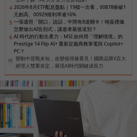
2026年8月ETF配息盤點｜19檔一次看，00878衝破1
4
元創高、00929殖利率逾16%
一張遺照「開口」說話，中間有8道關卡！翊嘉禮儀
5
怎麼做出AI告別式，讓逝者最後道別？
AI 時代的行動生產力：MSI 如何用「理解情境」的
6
Prestige 14 Flip AI+ 重新定義商務筆電與 Copilot+
PC？
變動中迎戰未知，改變值得被看見！國際品牌X百大
PR
經理人雙重肯定，展現AI時代關鍵成長力