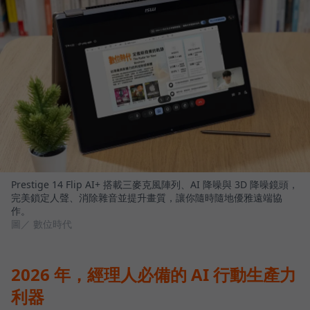
Prestige 14 Flip AI+ 搭載三麥克風陣列、AI 降噪與 3D 降噪鏡頭，
完美鎖定人聲、消除雜音並提升畫質，讓你隨時隨地優雅遠端協
作。
圖／ 數位時代
2026 年，經理人必備的 AI 行動生產力
利器