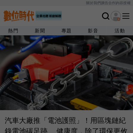
關於我們
廣告合作
內容授權
熱門
新聞
專題
影音
活動
汽車大廠推「電池護照」！用區塊鏈紀
錄電池碳足跡 、健康度，除了環保更攸