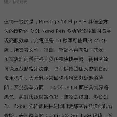
圖／ 數位時代
值得一提的是，Prestige 14 Flip AI+ 具備全方
位的隨附的 MSI Nano Pen 多功能觸控筆同樣展
現亮眼效率，充電僅需 13 秒即可使用約 45 分
鐘，讓簽署文件、繪圖、筆記不再間斷；其次，
加寬設計的觸控板支援多種快捷手勢，使用者除
可快速啟動指定功能，也可以依照個人習慣自訂
常用操作，大幅減少來回切換滑鼠與鍵盤的時
間；至於螢幕方面， 14 吋 OLED 面板具備深邃
黑色、高對比跟鮮豔色彩，無論是修圖、影音創
作、Excel 分析還是長時間閱讀都享有舒適的觀看
體驗，表面覆蓋的 Corning® Gorilla® 玻璃，不