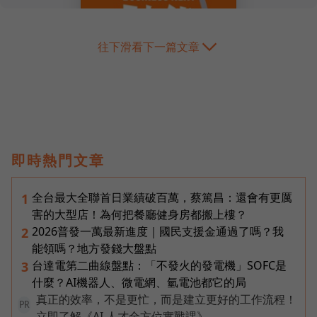
往下滑看下一篇文章
即時熱門文章
全台最大全聯首日業績破百萬，蔡篤昌：還會有更厲
1
害的大型店！為何把餐廳健身房都搬上樓？
2026普發一萬最新進度｜國民支援金通過了嗎？我
2
能領嗎？地方發錢大盤點
台達電第二曲線盤點：「不發火的發電機」SOFC是
3
什麼？AI機器人、微電網、氫電池都它的局
真正的效率，不是更忙，而是建立更好的工作流程！
PR
立即了解《AI 人才全方位實戰課》