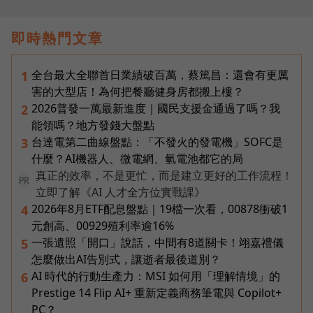
即時熱門文章
全台最大全聯首日業績破百萬，蔡篤昌：還會有更厲
1
害的大型店！為何把餐廳健身房都搬上樓？
2026普發一萬最新進度｜國民支援金通過了嗎？我
2
能領嗎？地方發錢大盤點
台達電第二曲線盤點：「不發火的發電機」SOFC是
3
什麼？AI機器人、微電網、氫電池都它的局
真正的效率，不是更忙，而是建立更好的工作流程！
PR
立即了解《AI 人才全方位實戰課》
2026年8月ETF配息盤點｜19檔一次看，00878衝破1
4
元創高、00929殖利率逾16%
一張遺照「開口」說話，中間有8道關卡！翊嘉禮儀
5
怎麼做出AI告別式，讓逝者最後道別？
AI 時代的行動生產力：MSI 如何用「理解情境」的
6
Prestige 14 Flip AI+ 重新定義商務筆電與 Copilot+
PC？