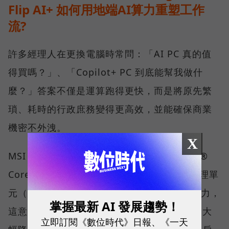
Flip AI+ 如何用地端AI算力重塑工作
流?
許多經理人在更換電腦時常問：「AI PC 真的值
得買嗎？」、「Copilot+ PC 到底能幫我做什
麼？」答案不僅是運算跑得更快，而是將原先繁
瑣、耗時的行政庶務變得更高效，並能確保商業
機密不外洩。
X
MSI Prestige 14 Flip AI+ 搭載最新的 Intel®
Core™ Ultra X7 處理器，擁有強大的神經處理單
元（NPU），能提供優異的本地端 AI 運算能力，
掌握最新 AI 發展趨勢！
這意味著大量運算能透過筆電本身就能執行，大
立即訂閱《數位時代》日報、《一天