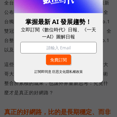
全台 No.1 」國際級榮譽，在 Opensignal 最新
公布的台灣行動網路體驗報告中，更一舉斬獲全
掌握最新 AI 發展趨勢！
台獨有的「可靠性體驗」與「品質一致性」No.1
立即訂閱《數位時代》日報、《一天
雙冠王，同時，包辦全台整體影音體驗 No.1、全
一AI》圖解日報
台整體語音體驗 No.1、全台 5G 語音體驗 No.1
以及全台網路在線率 No.1 多項榮譽。
這些獎項反映的不只是網路順暢，更代表台灣大
訂閱即同意
巨思文化隱私權政策
哥大長期投入頻譜布局、基地台建設與 5G 技術
整合所累積的成果，也讓外界重新思考：究竟什
麼才是真正的好網路？
真正的好網路，比的是長期穩定、而非