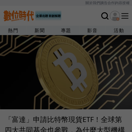
關於我們
廣告合作
內容授權
熱門
新聞
專題
影音
活動
「富達」申請比特幣現貨ETF！全球第
四大共同基金也參戰，為什麼大型機構