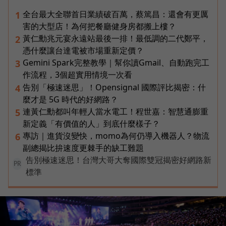
全台最大全聯首日業績破百萬，蔡篤昌：還會有更厲
1
害的大型店！為何把餐廳健身房都搬上樓？
黃仁勳兆元宴永遠站最後一排！最低調的二代鄭平，
2
憑什麼讓台達電被市場重新定價？
Gemini Spark完整教學｜幫你讀Gmail、自動跑完工
3
作流程，3個超實用情境一次看
告別「極速迷思」！Opensignal 國際評比揭密：什
4
麼才是 5G 時代的好網路？
連黃仁勳都叫年輕人當水電工！程世嘉：智慧通膨重
5
新定義「有價值的人」到底什麼樣子？
專訪｜進貨沒變快，momo為何仍導入機器人？物流
6
副總揭比拚速度更棘手的缺工難題
告別極速迷思！台灣大哥大奪國際雙冠揭密好網路新
PR
標準