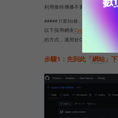
利用推特傳播不實或有害的資訊
##### 只需3分鐘，就能找回經典「藍
以下採用網友
Cyggar
分享，如何
的方式，適用於Chrome瀏覽器
步驟1：先到此「
網站
」下