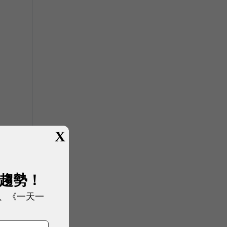
X
展趨勢！
、《一天一