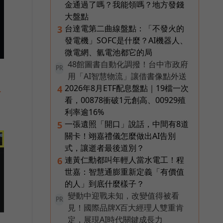
金通過了嗎？我能領嗎？地方發錢
大盤點
台達電第二曲線盤點：「不發火的
3
發電機」SOFC是什麼？AI機器人、
微電網、氫電池都它的局
48館圖書自動化調撥！台中市政府
PR
用「AI智慧物流」讓借書像點外送
入
2026年8月ETF配息盤點｜19檔一次
4
看，00878衝破1元創高、00929殖
利率逾16%
一張遺照「開口」說話，中間有8道
5
關卡！翊嘉禮儀怎麼做出AI告別
式，讓逝者最後道別？
連黃仁勳都叫年輕人當水電工！程
6
世嘉：智慧通膨重新定義「有價值
的人」到底什麼樣子？
變動中迎戰未知，改變值得被看
PR
見！國際品牌X百大經理人雙重肯
定，展現AI時代關鍵成長力