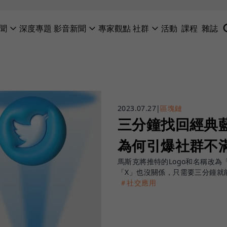
聞
深度專題
影音新聞
專家觀點
社群
活動
課程
雜誌
2023.07.27
|
區塊鏈
三分鐘找回經典
為何引爆社群不
馬斯克將推特的Logo和名稱改
「X」也沒關係，只需要三分鐘就
＃社交應用