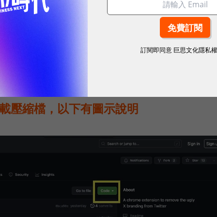
。
鳥」
訂閱即同意
巨思文化隱私
將目前推特的「X」Logo，更換成經典「藍鳥」Logo
，只需要3分鐘即可完成。
載壓縮檔，以下有圖示說明