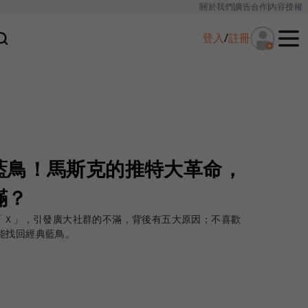
關於我們
廣告合作
內容授權
登入
/
註冊
藍鳥！馬斯克的推特大革命，
滿？
為「Ｘ」，引發廣大社群的不滿，背後有五大原因；不喜歡
能找回經典藍鳥。