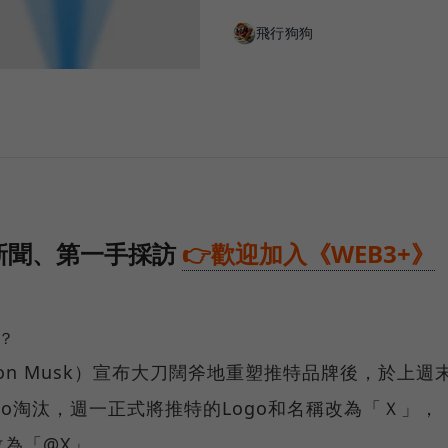
飛行狗狗
新聞、第一手採訪
👉歡迎加入《WEB3+》
？
Elon Musk）宣布大刀闊斧地重塑推特品牌後，於上週
go淘汰，週一正式將推特的Logo和名稱改為「Ｘ」，
為「@X」。