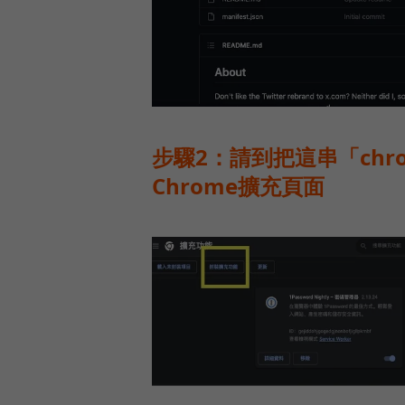
步驟2：請到把這串「chrom
Chrome擴充頁面