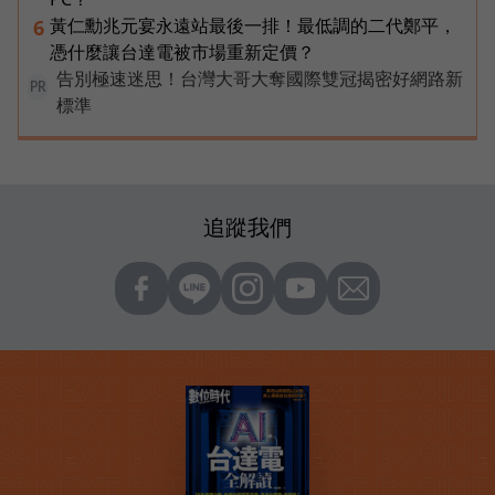
黃仁勳兆元宴永遠站最後一排！最低調的二代鄭平，
6
憑什麼讓台達電被市場重新定價？
告別極速迷思！台灣大哥大奪國際雙冠揭密好網路新
PR
標準
追蹤我們