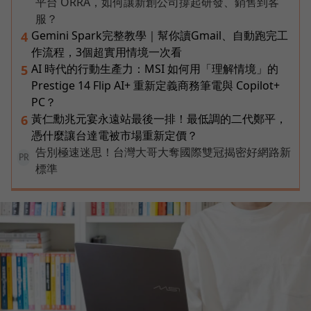
平台 ORRA，如何讓新創公司撐起研發、銷售到客
服？
Gemini Spark完整教學｜幫你讀Gmail、自動跑完工
4
作流程，3個超實用情境一次看
AI 時代的行動生產力：MSI 如何用「理解情境」的
5
Prestige 14 Flip AI+ 重新定義商務筆電與 Copilot+
PC？
黃仁勳兆元宴永遠站最後一排！最低調的二代鄭平，
6
憑什麼讓台達電被市場重新定價？
告別極速迷思！台灣大哥大奪國際雙冠揭密好網路新
PR
標準