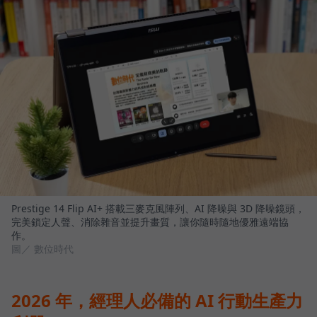
Prestige 14 Flip AI+ 搭載三麥克風陣列、AI 降噪與 3D 降噪鏡頭，
完美鎖定人聲、消除雜音並提升畫質，讓你隨時隨地優雅遠端協
作。
圖／ 數位時代
2026 年，經理人必備的 AI 行動生產力