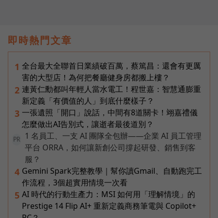
即時熱門文章
全台最大全聯首日業績破百萬，蔡篤昌：還會有更厲
1
害的大型店！為何把餐廳健身房都搬上樓？
連黃仁勳都叫年輕人當水電工！程世嘉：智慧通膨重
2
新定義「有價值的人」到底什麼樣子？
一張遺照「開口」說話，中間有8道關卡！翊嘉禮儀
3
怎麼做出AI告別式，讓逝者最後道別？
1 名員工、一支 AI 團隊全包辦——企業 AI 員工管理
PR
平台 ORRA，如何讓新創公司撐起研發、銷售到客
服？
Gemini Spark完整教學｜幫你讀Gmail、自動跑完工
4
作流程，3個超實用情境一次看
AI 時代的行動生產力：MSI 如何用「理解情境」的
5
Prestige 14 Flip AI+ 重新定義商務筆電與 Copilot+
PC？