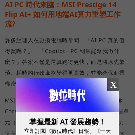
AI PC 時代來臨：MSI Prestige 14
Flip AI+ 如何用地端AI算力重塑工作
流?
許多經理人在更換電腦時常問：「AI PC 真的值
得買嗎？」、「Copilot+ PC 到底能幫我做什
麼？」答案不僅是運算跑得更快，而是將原先繁
瑣、耗時的行政庶務變得更高效，並能確保商業
X
機密不外洩。
MSI Prestige 14 Flip AI+ 搭載最新的 Intel®
Core™ Ultra X7 處理器，擁有強大的神經處理單
掌握最新 AI 發展趨勢！
元（NPU），能提供優異的本地端 AI 運算能力，
立即訂閱《數位時代》日報、《一天
這意味著大量運算能透過筆電本身就能執行，大