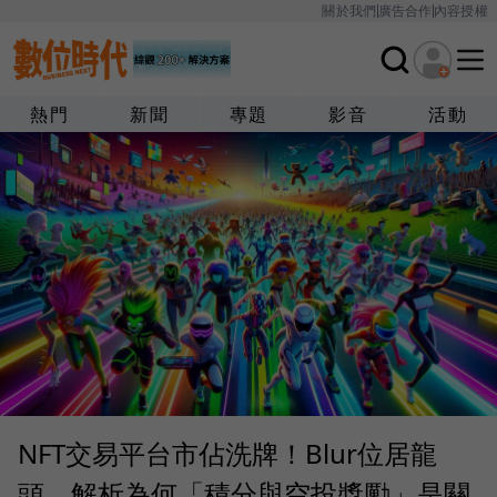
關於我們
廣告合作
內容授權
熱門
新聞
專題
影音
活動
NFT交易平台市佔洗牌！Blur位居龍
頭，解析為何「積分與空投獎勵」是關