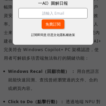
一AI》圖解日報
幅降低對雲端的依賴，確保企業敏感資料與客戶
資安不外洩，同時兼顧資料處理的速度與能源效
率。對於每天需要處理大量文件與郵件的商務人
士來說，AI 不再只是網頁上的聊天工具，而是內
訂閱即同意
巨思文化隱私權政策
建在系統底層的數位助手。Prestige 14 Flip AI+
完美符合 Windows Copilot+ PC 架構認證，使
用者可解鎖多項雲端無法執行的關鍵功能：
Windows Recal（回顧功能） ：
用自然語言
就能快速回溯、查找曾經瀏覽過的文件、合約
或網頁內容。
Click to Do（點擊行動）：
透過地端 NPU 對