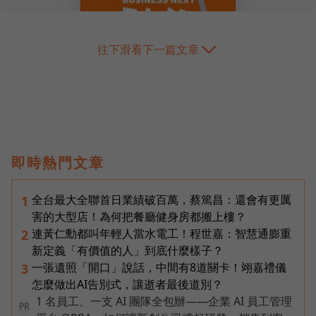
往下滑看下一篇文章
即時熱門文章
全台最大全聯首日業績破百萬，蔡篤昌：還會有更厲
1
害的大型店！為何把餐廳健身房都搬上樓？
連黃仁勳都叫年輕人當水電工！程世嘉：智慧通膨重
2
新定義「有價值的人」到底什麼樣子？
一張遺照「開口」說話，中間有8道關卡！翊嘉禮儀
3
怎麼做出AI告別式，讓逝者最後道別？
1 名員工、一支 AI 團隊全包辦——企業 AI 員工管理
PR