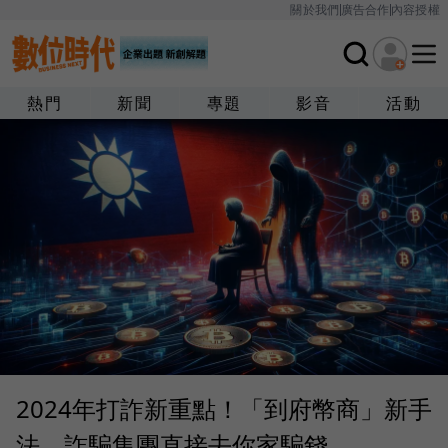
關於我們
廣告合作
內容授權
熱門
新聞
專題
影音
活動
2024年打詐新重點！「到府幣商」新手
法，詐騙集團直接去你家騙錢