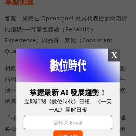
單點測速
答案，就藏在 Opensignal 最具代表性的兩項評
比指標──可靠性體驗（Reliability
Experience）與品質一致性（Consistent
Quality）。
X
相較於傳統下載速度只反映單一時間、單一地點
的網路表現，這兩項指標更重視使用者在真實生
活中的整體體驗，因此也是最能反映電信業者網
掌握最新 AI 發展趨勢！
立即訂閱《數位時代》日報、《一天
路實力、最難取得的獎項。
一AI》圖解日報
「可靠性體驗」衡量的是使用者是否能順利完成
各種數位應用，因此，考驗的是網路服務在關鍵