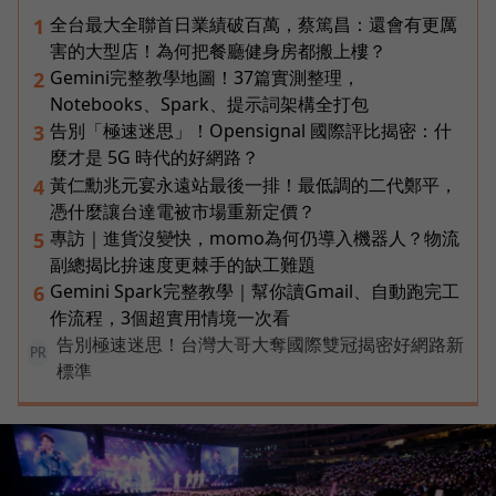
全台最大全聯首日業績破百萬，蔡篤昌：還會有更厲
1
害的大型店！為何把餐廳健身房都搬上樓？
Gemini完整教學地圖！37篇實測整理，
2
Notebooks、Spark、提示詞架構全打包
告別「極速迷思」！Opensignal 國際評比揭密：什
3
麼才是 5G 時代的好網路？
黃仁勳兆元宴永遠站最後一排！最低調的二代鄭平，
4
憑什麼讓台達電被市場重新定價？
專訪｜進貨沒變快，momo為何仍導入機器人？物流
5
副總揭比拚速度更棘手的缺工難題
Gemini Spark完整教學｜幫你讀Gmail、自動跑完工
6
作流程，3個超實用情境一次看
告別極速迷思！台灣大哥大奪國際雙冠揭密好網路新
PR
標準