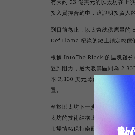
有大約 23 億美元的以太坊在
投入質押合約中，這說明投資人
到目前為止，以太幣總供應量的 8
DefiLlama 紀錄的鏈上鎖定
根據 IntoThe Block 的區
遇到阻力，最大吸籌區間為 2,803
本 2,860 美元購買了大約 4
置。
至於以太坊下一步價格怎麼走？基
太坊的技術結構上保持穩定，市
市場情緒保持樂觀，以太坊有機會在 2