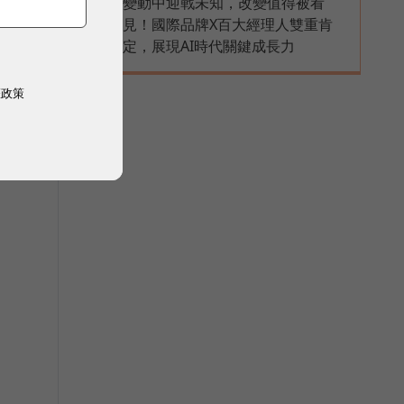
變動中迎戰未知，改變值得被看
PR
見！國際品牌X百大經理人雙重肯
定，展現AI時代關鍵成長力
權政策