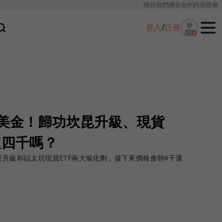
關於我們
廣告合作
內容授權
登入
/
註冊
0美金！歸功坎昆升級、現貨
破四千嗎？
昆升級和以太坊現貨ETF兩大催化劑，接下來價格會朝4千邁