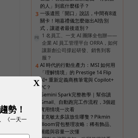
的人」到底什麼樣子？
一張遺照「開口」說話，中間有8道
3
關卡！翊嘉禮儀怎麼做出AI告別
式，讓逝者最後道別？
1 名員工、一支 AI 團隊全包辦——
PR
企業 AI 員工管理平台 ORRA，如何
讓新創公司撐起研發、銷售到客
服？
AI 時代的行動生產力：MSI 如何用
4
「理解情境」的 Prestige 14 Flip
AI+ 重新定義商務筆電與 Copilot+
位
X
PC？
Gemini Spark完整教學｜幫你讀
5
Gmail、自動跑完工作流程，3個超
展趨勢！
實用情境一次看
皮克敏太多該放生哪隻？Pikmin
6
、《一天一
Bloom背包整理攻略：稀有飾品、
圖鑑與容量一次懂