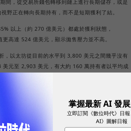
上漲期間，從交易所錢包轉移到鏈上進行長期儲存，或是
的視野正在轉向長期持有，而不是短期獲利了結。
5% 以上（約 270 億美元）都處於獲利狀態，
總價值更高達 524 億美元，顯示拋售壓力並不高。
塊鏈分析，以太坊從目前的水平到 3,800 美元之間幾乎沒有
 美元至 2,903 美元，有大約 160 萬持有者以平均成
00 萬枚以太坊，這個位置可以被視為現階段最有力的支撐
掌握最新 AI 發
於相對強弱指數（RSI）目前為 78，分析師指出，以
立即訂閱《數位時代》日報
場正處於多頭控制之中，上升趨勢遠未結束，如果宏觀
AI》圖解日報
024 年 3 月之前達到 4,000 美元大關。