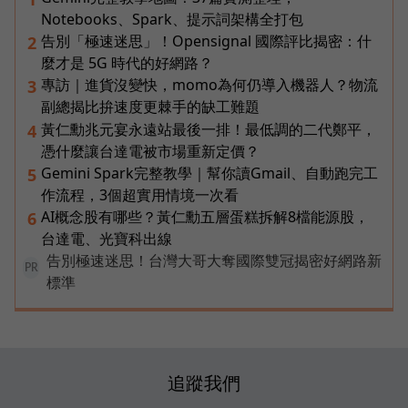
Notebooks、Spark、提示詞架構全打包
告別「極速迷思」！Opensignal 國際評比揭密：什
2
麼才是 5G 時代的好網路？
專訪｜進貨沒變快，momo為何仍導入機器人？物流
3
副總揭比拚速度更棘手的缺工難題
黃仁勳兆元宴永遠站最後一排！最低調的二代鄭平，
4
憑什麼讓台達電被市場重新定價？
Gemini Spark完整教學｜幫你讀Gmail、自動跑完工
5
作流程，3個超實用情境一次看
AI概念股有哪些？黃仁勳五層蛋糕拆解8檔能源股，
6
台達電、光寶科出線
告別極速迷思！台灣大哥大奪國際雙冠揭密好網路新
PR
標準
追蹤我們