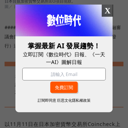
日本合規加密貨幣交易所IEO項目現狀。
圖／ 日本加密貨幣交易所協會 (JVCEA)
X
##### ICO/IEO潛藏結構問題，投資風險引擔憂 在金融審
議會的討論中，委員們也點出ICO及IEO（首次交易所發
掌握最新 AI 發展趨勢！
行）這類募資型代幣的結構性問題。
立即訂閱《數位時代》日報、《一天
一AI》圖解日報
岩下委員直言：「由於ICO/IEO有激勵
結構缺陷的根本問題，使其很難成為價
格上漲的資產。」
訂閱即同意
巨思文化隱私權政策
以11月11日在日本加密貨幣交易所Coincheck上