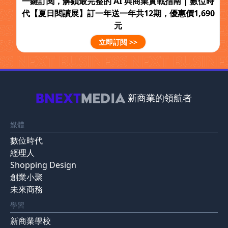
一鍵訂閱，解鎖最完整的 AI 與商業實戰指南 | 數位時
掌握最新 AI 發展趨勢！
代【夏日閱讀展】訂一年送一年共12期，優惠價1,690
立即訂閱《數位時代》日報、《一天
元
一AI》圖解日報
立即訂閱 >>
新商業的領航者
訂閱即同意
巨思文化隱私權政策
媒體
數位時代
經理人
Shopping Design
創業小聚
未來商務
學習
新商業學校