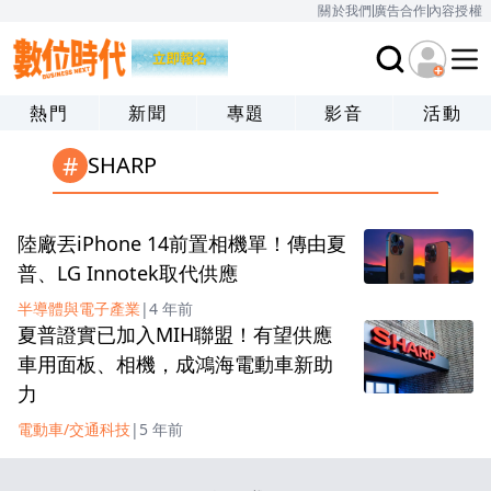
關於我們
廣告合作
內容授權
熱門
新聞
專題
影音
活動
#
SHARP
陸廠丟iPhone 14前置相機單！傳由夏
普、LG Innotek取代供應
半導體與電子產業
|
4 年前
夏普證實已加入MIH聯盟！有望供應
車用面板、相機，成鴻海電動車新助
力
電動車/交通科技
|
5 年前