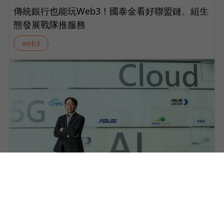
傳統銀行也能玩Web3！國泰金看好聯盟鏈、組生
態發展戰隊推服務
web3
04
華碩如何拚造「國家級」公鏈？台智雲吳漢章下